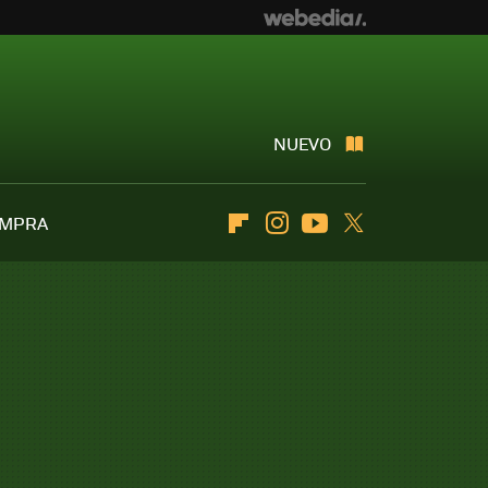
NUEVO
OMPRA
Flipboard
Instagram
Youtube
Twitter