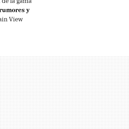
 de la gama
rumores y
ain View