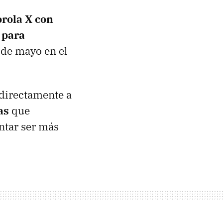
orola X con
 para
7 de mayo en el
 directamente a
as
que
ntar ser más