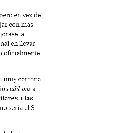
 pero en vez de
ajar con más
jorase la
nal en llevar
o oficialmente
ón muy cercana
rios
add-ons
a
lares a las
o sería el S