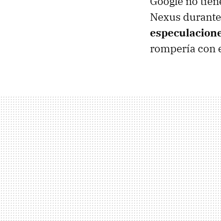
Google no tie
Nexus durante 
especulacion
rompería con e