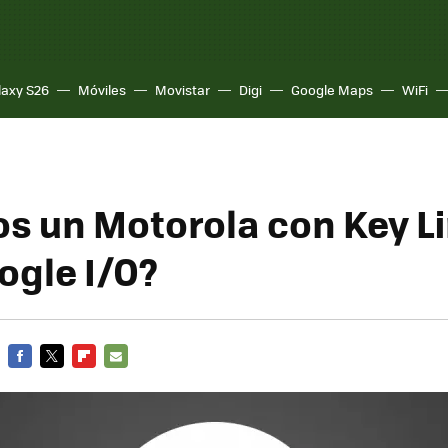
laxy S26
Móviles
Movistar
Digi
Google Maps
WiFi
s un Motorola con Key L
ogle I/O?
FACEBOOK
TWITTER
FLIPBOARD
E-
MAIL