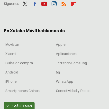
Síguenos
Twit
Fac
You
Inst
RSS
Flip
ter
ebo
tub
agr
boa
ok
e
am
rd
En Xataka Móvil hablamos de...
Movistar
Apple
Xiaomi
Aplicaciones
Guías de compra
Territorio Samsung
Android
5g
iPhone
WhatsApp
Smartphones Chinos
Conectividad y Redes
VER MÁS TEMAS