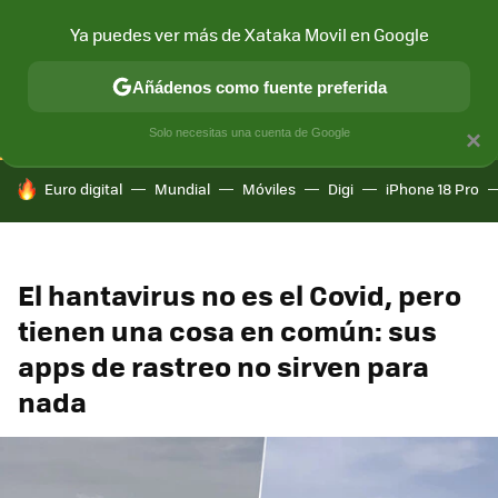
Ya puedes ver más de Xataka Movil en Google
CONECTIVIDAD
MÓVIL Y SOCIEDAD
APLICACIONES
COM
Añádenos como fuente preferida
Solo necesitas una cuenta de Google
×
HOY SE HABLA DE
Euro digital
Mundial
Móviles
Digi
iPhone 18 Pro
El hantavirus no es el Covid, pero
tienen una cosa en común: sus
apps de rastreo no sirven para
nada