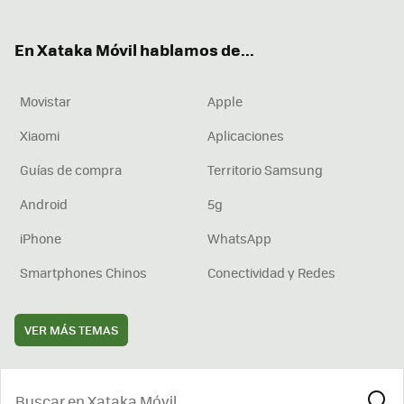
ter
ebo
tub
agr
boa
ok
e
am
rd
En Xataka Móvil hablamos de...
Movistar
Apple
Xiaomi
Aplicaciones
Guías de compra
Territorio Samsung
Android
5g
iPhone
WhatsApp
Smartphones Chinos
Conectividad y Redes
VER MÁS TEMAS