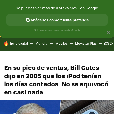
Ya puedes ver más de Xataka Movil en Google
CONECTIVIDAD
MÓVIL Y SOCIEDAD
APLICACIONES
COM
Añádenos como fuente preferida
Solo necesitas una cuenta de Google
×
HOY SE HABLA DE
Euro digital
Mundial
Móviles
Movistar Plus
iOS 27
En su pico de ventas, Bill Gates
dijo en 2005 que los iPod tenían
los días contados. No se equivocó
en casi nada