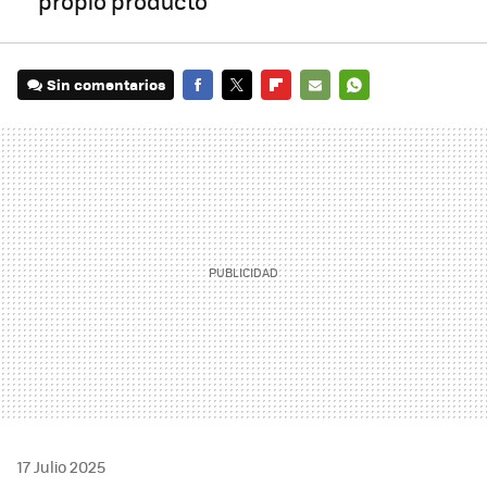
propio producto
Sin comentarios
FACEBOOK
TWITTER
FLIPBOARD
E-
WHATSAPP
MAIL
17 Julio 2025