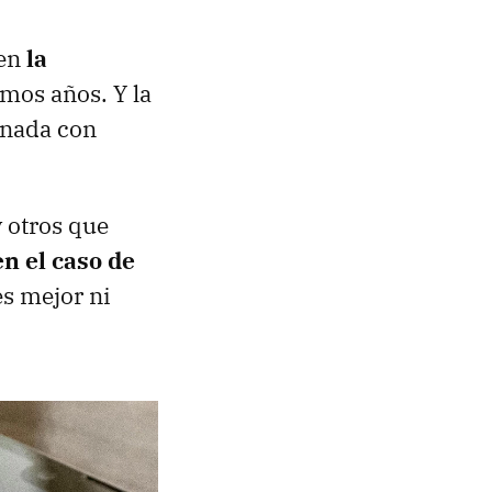
 en
la
imos años. Y la
onada con
 otros que
n el caso de
es mejor ni