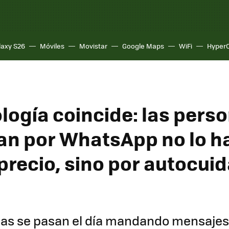
laxy S26
Móviles
Movistar
Google Maps
WiFi
Hyper
ología coincide: las pers
an por WhatsApp no lo h
precio, sino por autocui
as se pasan el día mandando mensajes 