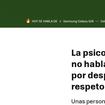
HOY SE HABLA DE
Samsung Galaxy S26
Ga
La psic
no habl
por des
respeto
Unas person