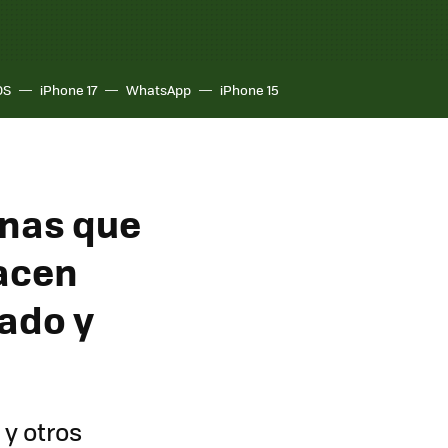
OS
iPhone 17
WhatsApp
iPhone 15
onas que
acen
dado y
y otros