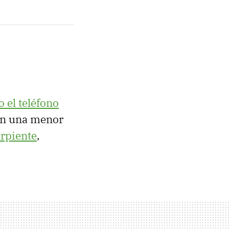
 el teléfono
en una menor
erpiente
,