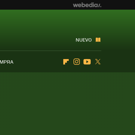
NUEVO
OMPRA
Flipboard
Instagram
Youtube
Twitter