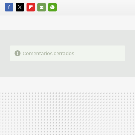
FACEBOOK
TWITTER
FLIPBOARD
E-
WHATSAPP
MAIL
Comentarios cerrados