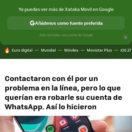
Ya puedes ver más de Xataka Movil en Google
MENÚ
NUEVO
Añádenos como fuente preferida
CONECTIVIDAD
MÓVIL Y SOCIEDAD
APLICACIONES
COM
Solo necesitas una cuenta de Google
×
HOY SE HABLA DE
Euro digital
Mundial
Móviles
Movistar Plus
iOS 27
Contactaron con él por un
problema en la línea, pero lo que
querían era robarle su cuenta de
WhatsApp. Así lo hicieron