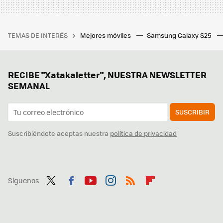
TEMAS DE INTERÉS
Mejores móviles
Samsung Galaxy S25
RECIBE "Xatakaletter", NUESTRA NEWSLETTER
SEMANAL
SUSCRIBIR
Suscribiéndote aceptas nuestra
política de privacidad
Síguenos
Twit
Fac
You
Inst
RSS
Flip
ter
ebo
tub
agr
boa