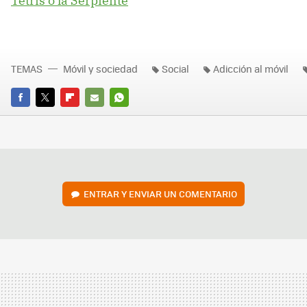
Tetris o la Serpiente
TEMAS
Móvil y sociedad
Social
Adicción al móvil
FACEBOOK
TWITTER
FLIPBOARD
E-
WHATSAPP
MAIL
ENTRAR Y ENVIAR UN COMENTARIO