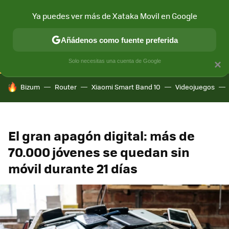
Ya puedes ver más de Xataka Movil en Google
CONECTIVIDAD
MÓVIL Y SOCIEDAD
APLICACIONES
COM
Añádenos como fuente preferida
Solo necesitas una cuenta de Google
×
HOY SE HABLA DE
Bizum
Router
Xiaomi Smart Band 10
Videojuegos
El gran apagón digital: más de
70.000 jóvenes se quedan sin
móvil durante 21 días