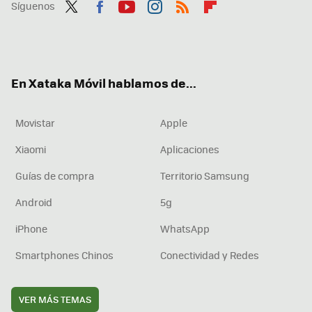
Síguenos
Twit
Fac
You
Inst
RSS
Flip
ter
ebo
tub
agr
boa
ok
e
am
rd
En Xataka Móvil hablamos de...
Movistar
Apple
Xiaomi
Aplicaciones
Guías de compra
Territorio Samsung
Android
5g
iPhone
WhatsApp
Smartphones Chinos
Conectividad y Redes
VER MÁS TEMAS