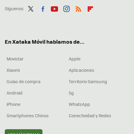
Síguenos
Twit
Fac
You
Inst
RSS
Flip
ter
ebo
tub
agr
boa
ok
e
am
rd
En Xataka Móvil hablamos de...
Movistar
Apple
Xiaomi
Aplicaciones
Guías de compra
Territorio Samsung
Android
5g
iPhone
WhatsApp
Smartphones Chinos
Conectividad y Redes