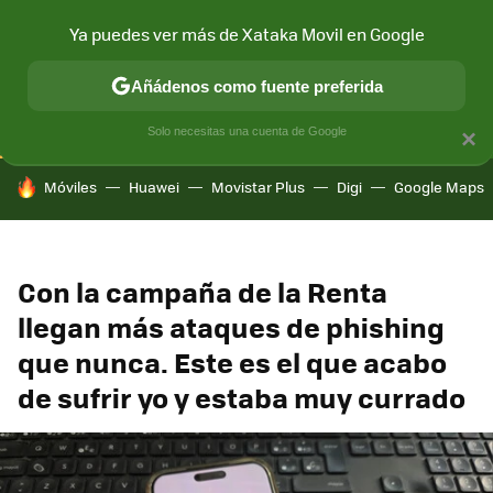
Ya puedes ver más de Xataka Movil en Google
CONECTIVIDAD
MÓVIL Y SOCIEDAD
APLICACIONES
COM
Añádenos como fuente preferida
Solo necesitas una cuenta de Google
×
HOY SE HABLA DE
Móviles
Huawei
Movistar Plus
Digi
Google Maps
Con la campaña de la Renta
llegan más ataques de phishing
que nunca. Este es el que acabo
de sufrir yo y estaba muy currado