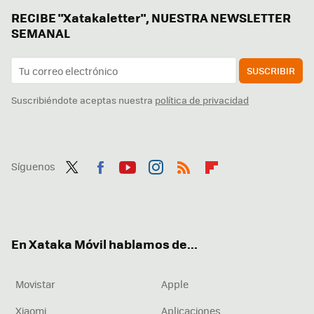
RECIBE "Xatakaletter", NUESTRA NEWSLETTER
SEMANAL
SUSCRIBIR
Suscribiéndote aceptas nuestra
política de privacidad
Síguenos
Twit
Fac
You
Inst
RSS
Flip
ter
ebo
tub
agr
boa
ok
e
am
rd
En Xataka Móvil hablamos de...
Movistar
Apple
Xiaomi
Aplicaciones