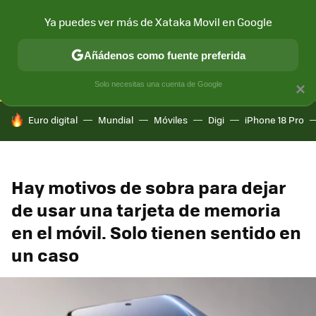
Ya puedes ver más de Xataka Movil en Google
CONECTIVIDAD
MÓVIL Y SOCIEDAD
APLICACIONES
COM
Añádenos como fuente preferida
Solo necesitas una cuenta de Google
×
HOY SE HABLA DE
Euro digital
Mundial
Móviles
Digi
iPhone 18 Pro
Hay motivos de sobra para dejar
de usar una tarjeta de memoria
en el móvil. Solo tienen sentido en
un caso