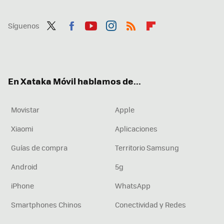
Síguenos
Twit
Fac
You
Inst
RSS
Flip
ter
ebo
tub
agr
boa
ok
e
am
rd
En Xataka Móvil hablamos de...
Movistar
Apple
Xiaomi
Aplicaciones
Guías de compra
Territorio Samsung
Android
5g
iPhone
WhatsApp
Smartphones Chinos
Conectividad y Redes