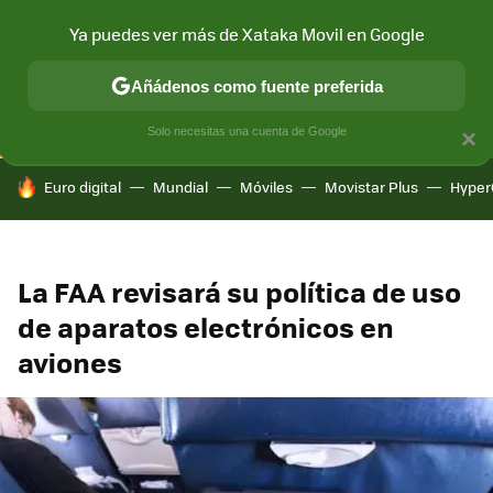
Ya puedes ver más de Xataka Movil en Google
CONECTIVIDAD
MÓVIL Y SOCIEDAD
APLICACIONES
COM
Añádenos como fuente preferida
Solo necesitas una cuenta de Google
×
HOY SE HABLA DE
Euro digital
Mundial
Móviles
Movistar Plus
Hyper
La FAA revisará su política de uso
de aparatos electrónicos en
aviones