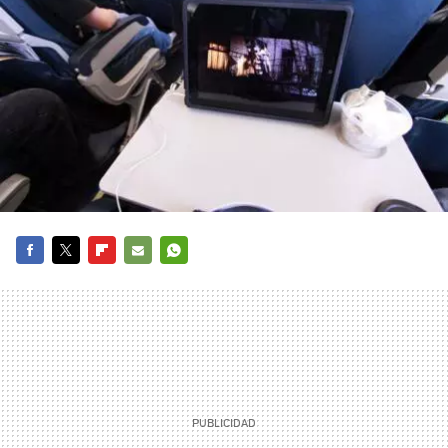
FACEBOOK
TWITTER
FLIPBOARD
E-
WHATSAPP
MAIL