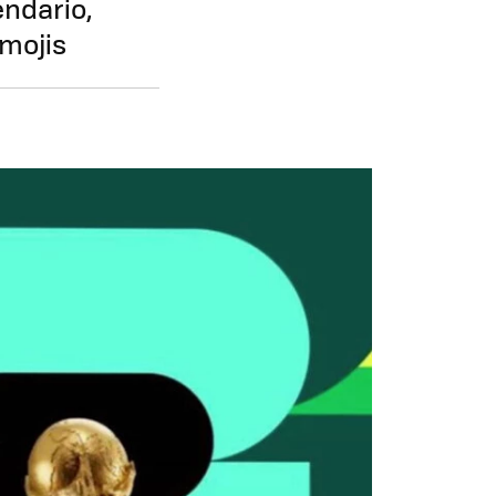
endario,
emojis