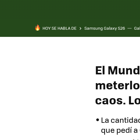
HOY SE HABLA DE
Samsung Galaxy S26
Ga
El Mundi
meterlo
caos. L
La cantida
que pedí a 