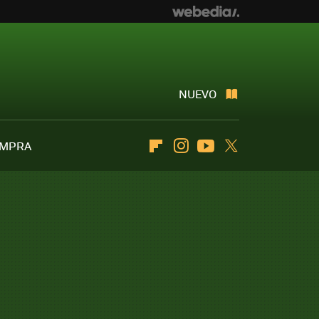
NUEVO
OMPRA
Flipboard
Instagram
Youtube
Twitter