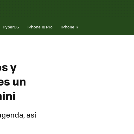
HyperOS
iPhone 18 Pro
iPhone 17
os y
es un
ini
agenda, así