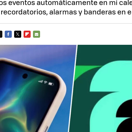
 los eventos automáticamente en mi cal
recordatorios, alarmas y banderas en 
FACEBOOK
TWITTER
FLIPBOARD
E-
MAIL