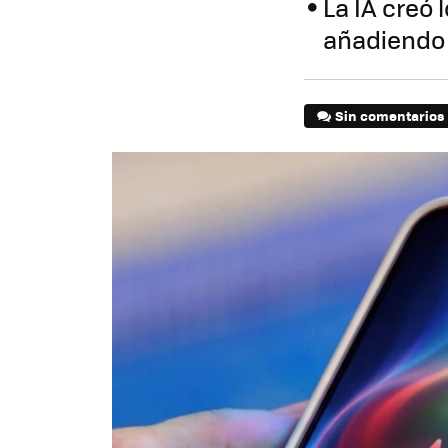
La IA creó
añadiendo 
Sin comentarios