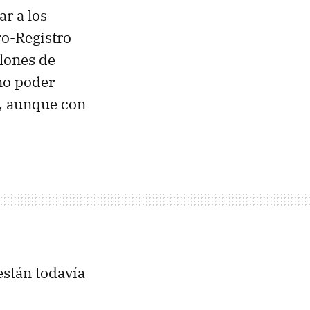
r a los
ro-Registro
llones de
 no poder
o, aunque con
están todavía