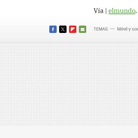
Vía |
elmundo
.
TEMAS
Móvil y s
FACEBOOK
TWITTER
FLIPBOARD
E-
MAIL