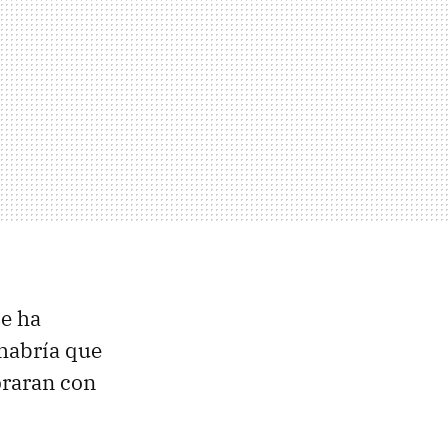
se ha
habría que
praran con