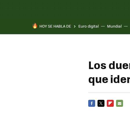
HOY SE HABLA DE
Euro digital
Mundial
Los due
que ide
FACEBOOK
TWITTER
FLIPBOARD
E-
MAIL