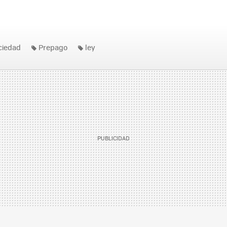
ociedad
Prepago
ley