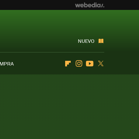
NUEVO
OMPRA
Flipboard
Instagram
Youtube
Twitter