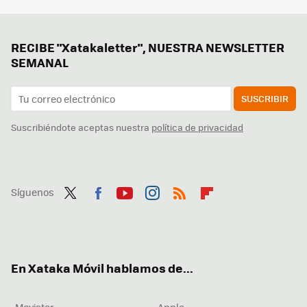
RECIBE "Xatakaletter", NUESTRA NEWSLETTER
SEMANAL
SUSCRIBIR
Suscribiéndote aceptas nuestra
política de privacidad
Síguenos
Twit
Fac
You
Inst
RSS
Flip
ter
ebo
tub
agr
boa
ok
e
am
rd
En Xataka Móvil hablamos de...