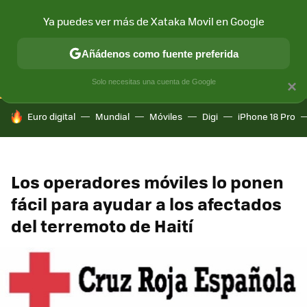
Ya puedes ver más de Xataka Movil en Google
CONECTIVIDAD
MÓVIL Y SOCIEDAD
APLICACIONES
COM
Añádenos como fuente preferida
Solo necesitas una cuenta de Google
×
HOY SE HABLA DE
Euro digital
Mundial
Móviles
Digi
iPhone 18 Pro
Los operadores móviles lo ponen
fácil para ayudar a los afectados
del terremoto de Haití