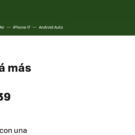
Air
iPhone 17
Android Auto
tá más
39
 con una