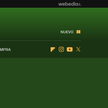
NUEVO
OMPRA
Flipboard
Instagram
Youtube
Twitter