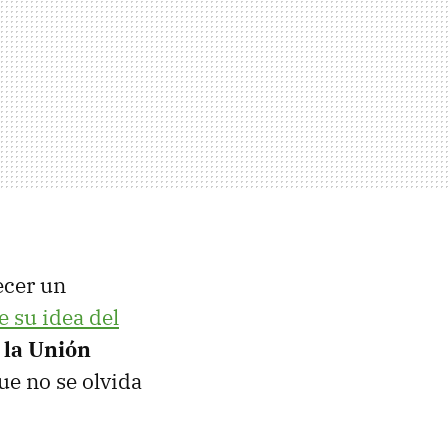
ecer un
e su idea del
,
la Unión
ue no se olvida
.