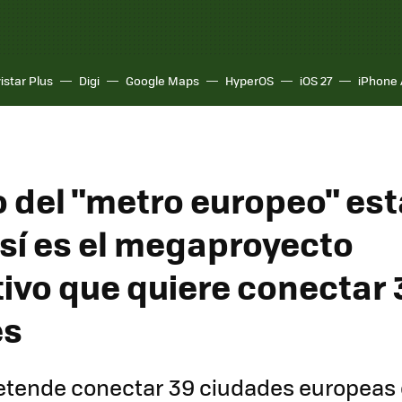
istar Plus
Digi
Google Maps
HyperOS
iOS 27
iPhone 
o del "metro europeo" es
así es el megaproyecto
tivo que quiere conectar 
es
retende conectar 39 ciudades europeas