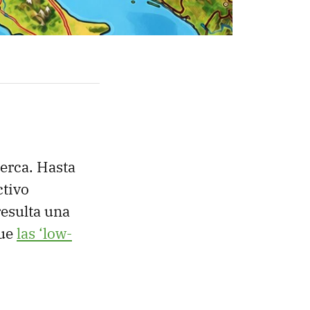
erca. Hasta
ctivo
resulta una
que
las ‘low-