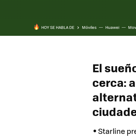
HOY SE HABLA DE
Móviles
Huawei
Mov
El sueñ
cerca: 
alterna
ciudad
Starline p