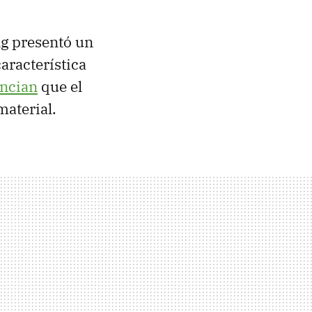
ng presentó un
aracterística
uncian
que el
material.