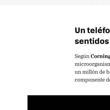
Un teléf
sentidos
Según
Cornin
microorganis
un millón de b
componente de