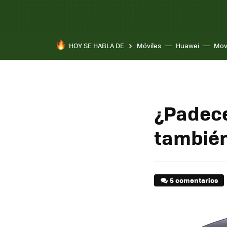
HOY SE HABLA DE
Móviles
Huawei
Mov
¿Padece
también
5 comentarios