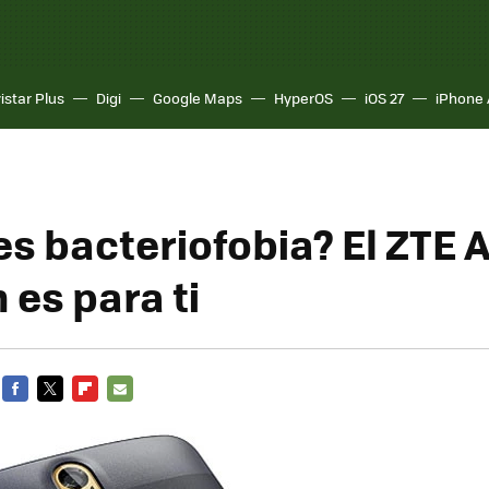
istar Plus
Digi
Google Maps
HyperOS
iOS 27
iPhone 
s bacteriofobia? El ZTE 
 es para ti
FACEBOOK
TWITTER
FLIPBOARD
E-
MAIL