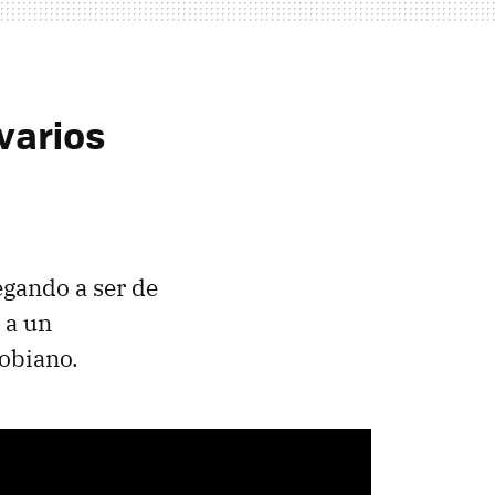
varios
legando a ser de
 a un
obiano.