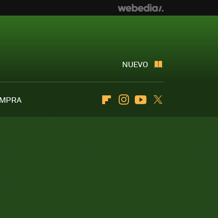
NUEVO
OMPRA
Flipboard
Instagram
Youtube
Twitter