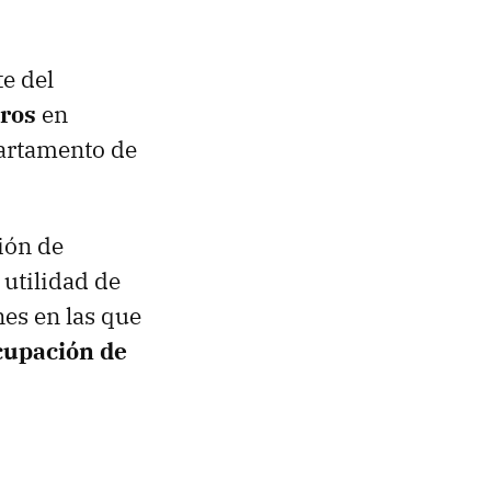
e del
eros
en
epartamento de
sión de
 utilidad de
nes en las que
cupación de