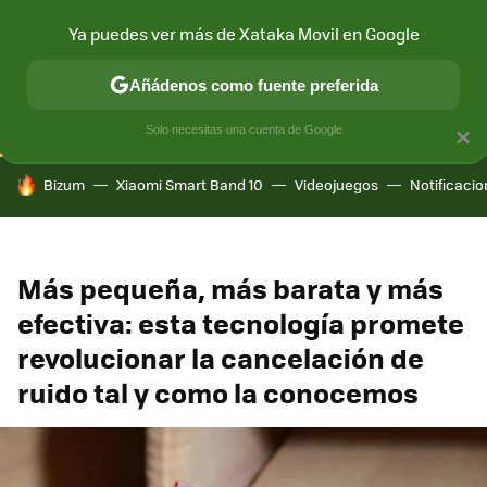
Ya puedes ver más de Xataka Movil en Google
CONECTIVIDAD
MÓVIL Y SOCIEDAD
APLICACIONES
COM
Añádenos como fuente preferida
Solo necesitas una cuenta de Google
×
HOY SE HABLA DE
Bizum
Xiaomi Smart Band 10
Videojuegos
Notificaci
Más pequeña, más barata y más
efectiva: esta tecnología promete
revolucionar la cancelación de
ruido tal y como la conocemos