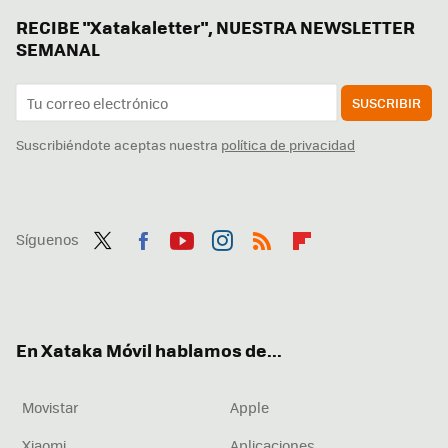
RECIBE "Xatakaletter", NUESTRA NEWSLETTER
SEMANAL
SUSCRIBIR
Suscribiéndote aceptas nuestra
política de privacidad
Síguenos
Twit
Fac
You
Inst
RSS
Flip
ter
ebo
tub
agr
boa
ok
e
am
rd
En Xataka Móvil hablamos de...
Movistar
Apple
Xiaomi
Aplicaciones