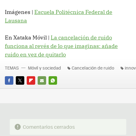
Imágenes |
Escuela Politécnica Federal de
Lausana
En Xataka Móvil |
La cancelación de ruido
funciona al revés de lo que imaginas: añade
ruido en vez de quitarlo
TEMAS
Móvil y sociedad
Cancelación de ruido
innov
FACEBOOK
TWITTER
FLIPBOARD
E-
WHATSAPP
MAIL
Comentarios cerrados