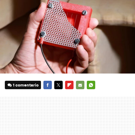
1 comentario
FACEBOOK
TWITTER
FLIPBOARD
E-
WHATSAPP
MAIL