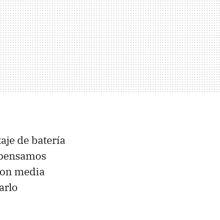
aje de batería
o pensamos
con media
arlo