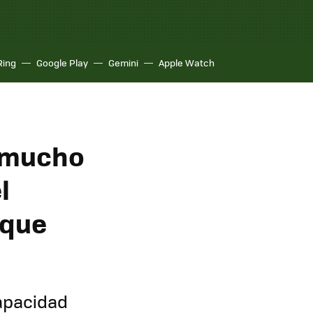
Ring
Google Play
Gemini
Apple Watch
e mucho
l
 que
apacidad