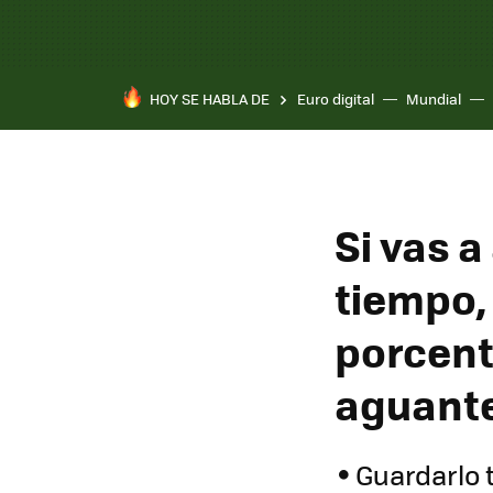
HOY SE HABLA DE
Euro digital
Mundial
Si vas 
tiempo, 
porcent
aguant
Guardarlo 