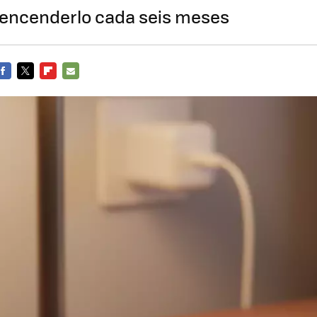
s encenderlo cada seis meses
FACEBOOK
TWITTER
FLIPBOARD
E-
MAIL