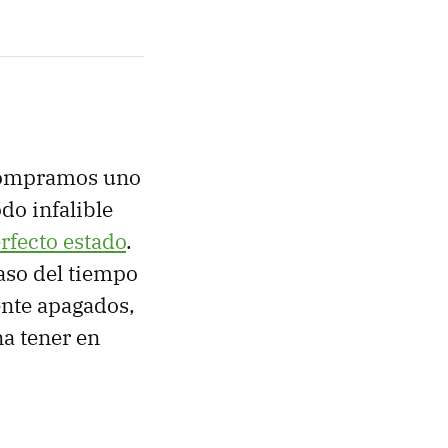
 compramos uno
do infalible
rfecto estado
.
paso del tiempo
ente apagados,
na tener en