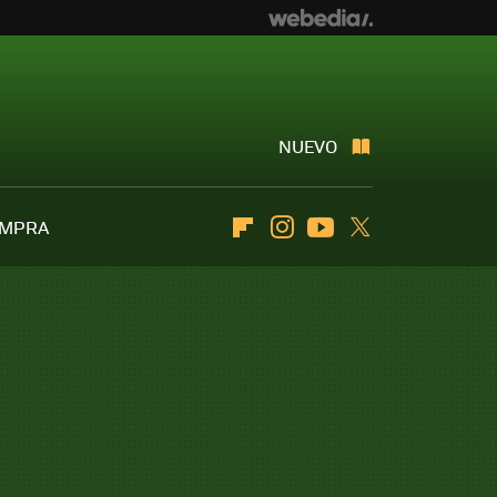
NUEVO
OMPRA
Flipboard
Instagram
Youtube
Twitter