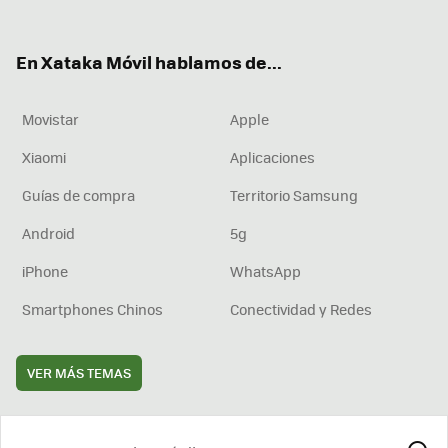
ter
ebo
tub
agr
boa
ok
e
am
rd
En Xataka Móvil hablamos de...
Movistar
Apple
Xiaomi
Aplicaciones
Guías de compra
Territorio Samsung
Android
5g
iPhone
WhatsApp
Smartphones Chinos
Conectividad y Redes
VER MÁS TEMAS