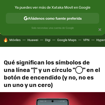
Ya puedes ver más de Xataka Movil en Google
CONECTIVIDAD
MÓVIL Y SOCIEDAD
APLICACIONES
COM
Añádenos como fuente preferida
Solo necesitas una cuenta de Google
×
HOY SE HABLA DE
Móviles
Huawei
Digi
Google Maps
VPN
Hype
Qué significan los símbolos de
una línea "|" y un círculo "◯" en el
botón de encendido (y no, no es
un uno y un cero)