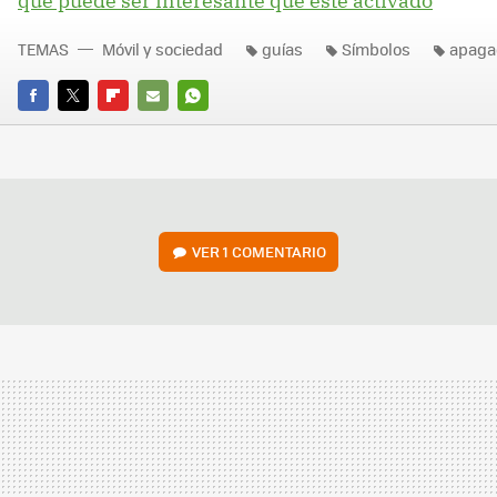
qué puede ser interesante que esté activado
TEMAS
Móvil y sociedad
guías
Símbolos
apaga
FACEBOOK
TWITTER
FLIPBOARD
E-
WHATSAPP
MAIL
VER
1 COMENTARIO