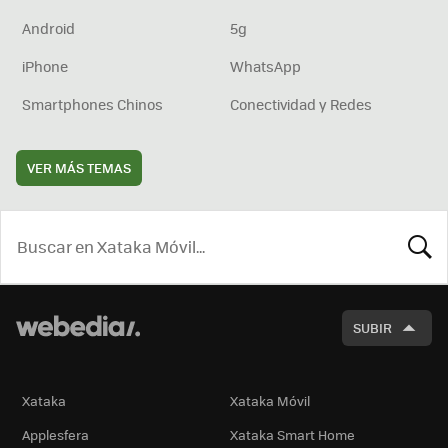
Android
5g
iPhone
WhatsApp
Smartphones Chinos
Conectividad y Redes
VER MÁS TEMAS
BUSCA
SUBIR
Xataka
Xataka Móvil
Applesfera
Xataka Smart Home