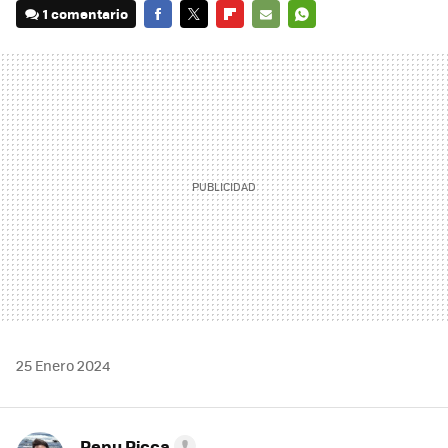
1 comentario
FACEBOOK
TWITTER
FLIPBOARD
E-
WHATSAPP
MAIL
25 Enero 2024
Pepu Ricca