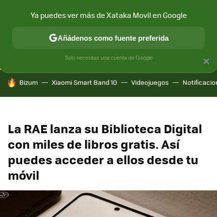
Ya puedes ver más de Xataka Movil en Google
CONECTIVIDAD
MÓVIL Y SOCIEDAD
APLICACIONES
COM
Añádenos como fuente preferida
Solo necesitas una cuenta de Google
×
HOY SE HABLA DE
Bizum
Xiaomi Smart Band 10
Videojuegos
Notificaci
La RAE lanza su Biblioteca Digital
con miles de libros gratis. Así
puedes acceder a ellos desde tu
móvil