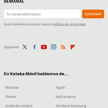
SEMANAL
SUSCRIBIR
Suscribiéndote aceptas nuestra
política de privacidad
Síguenos
Twit
Fac
You
Inst
RSS
Flip
ter
ebo
tub
agr
boa
ok
e
am
rd
En Xataka Móvil hablamos de...
Movistar
Apple
Xiaomi
Aplicaciones
Guías de compra
Territorio Samsung