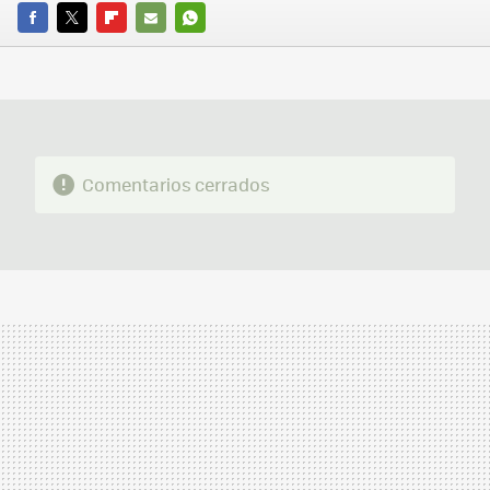
FACEBOOK
TWITTER
FLIPBOARD
E-
WHATSAPP
MAIL
Comentarios cerrados