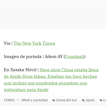
Vía |
The New York Times
Imagen de portada | Adem AY (
Unsplash
)
En Xataka Móvil |
Hace años China estaba llena
de Apple Store falsas. Estaban tan bien hechas
que incluso sus empleados pensaban que
trabajaban para Apple
TEMAS
Móvil y sociedad
Corea del Sur
Japón
L