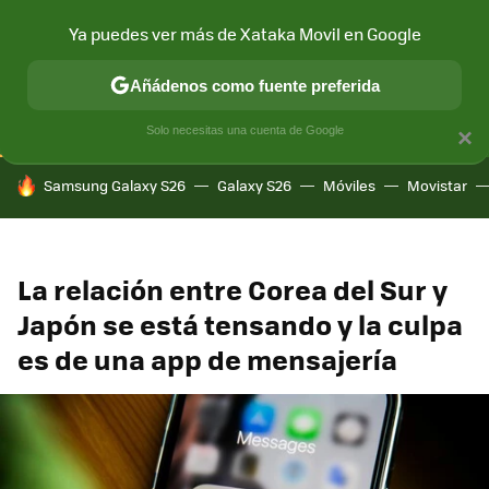
Ya puedes ver más de Xataka Movil en Google
CONECTIVIDAD
MÓVIL Y SOCIEDAD
APLICACIONES
COM
Añádenos como fuente preferida
Solo necesitas una cuenta de Google
×
HOY SE HABLA DE
Samsung Galaxy S26
Galaxy S26
Móviles
Movistar
La relación entre Corea del Sur y
Japón se está tensando y la culpa
es de una app de mensajería