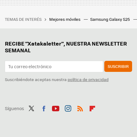
TEMAS DE INTERÉS
Mejores móviles
Samsung Galaxy S25
RECIBE "Xatakaletter", NUESTRA NEWSLETTER
SEMANAL
SUSCRIBIR
Suscribiéndote aceptas nuestra
política de privacidad
Síguenos
Twit
Fac
You
Inst
RSS
Flip
ter
ebo
tub
agr
boa
ok
e
am
rd