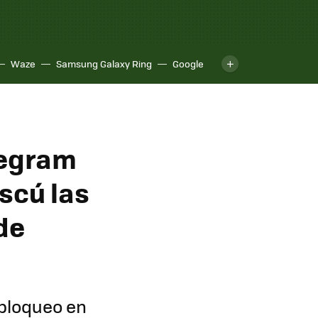
Waze
Samsung Galaxy Ring
Google
legram
scú las
de
 bloqueo en