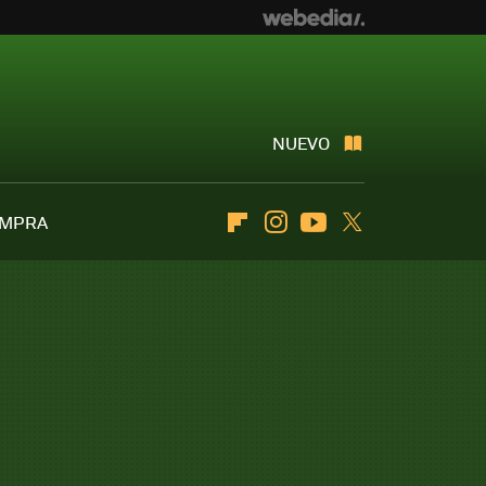
NUEVO
OMPRA
Flipboard
Instagram
Youtube
Twitter