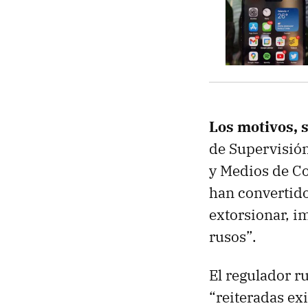
Los motivos, 
de Supervisión
y Medios de C
han convertido
extorsionar, i
rusos”.
El regulador r
“reiteradas ex