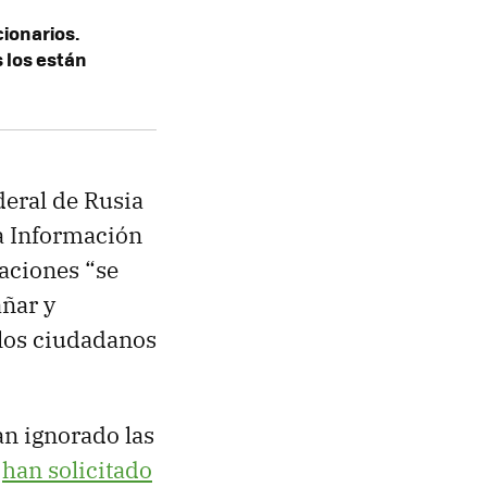
cionarios.
 los están
deral de Rusia
a Información
aciones “se
añar y
 los ciudadanos
n ignorado las
n
han solicitado