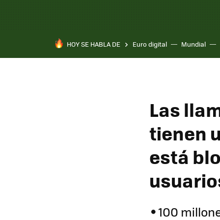
HOY SE HABLA DE
Euro digital
Mundial
Pixel 10a
Las lla
tienen 
está bl
usuario
100 millon