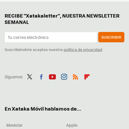
RECIBE "Xatakaletter", NUESTRA NEWSLETTER
SEMANAL
SUSCRIBIR
Suscribiéndote aceptas nuestra
política de privacidad
Síguenos
Twit
Fac
You
Inst
RSS
Flip
ter
ebo
tub
agr
boa
ok
e
am
rd
En Xataka Móvil hablamos de...
Movistar
Apple