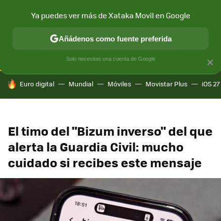
Ya puedes ver más de Xataka Movil en Google
CONECTIVIDAD
MÓVIL Y SOCIEDAD
APLICACIONES
COM
Añádenos como fuente preferida
Solo necesitas una cuenta de Google
×
HOY SE HABLA DE
Euro digital
Mundial
Móviles
Movistar Plus
iOS 27
El timo del "Bizum inverso" del que
alerta la Guardia Civil: mucho
cuidado si recibes este mensaje