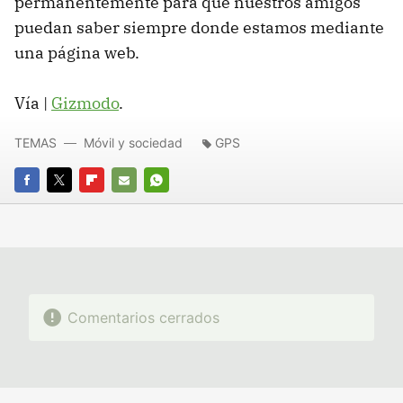
permanentemente para que nuestros amigos
puedan saber siempre donde estamos mediante
una página web.
Vía |
Gizmodo
.
TEMAS
Móvil y sociedad
GPS
FACEBOOK
TWITTER
FLIPBOARD
E-
WHATSAPP
MAIL
Comentarios cerrados