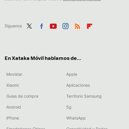
Síguenos
Twit
Fac
You
Inst
RSS
Flip
ter
ebo
tub
agr
boa
ok
e
am
rd
En Xataka Móvil hablamos de...
Movistar
Apple
Xiaomi
Aplicaciones
Guías de compra
Territorio Samsung
Android
5g
iPhone
WhatsApp
Smartphones Chinos
Conectividad y Redes