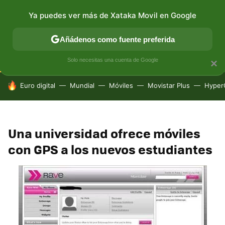
Ya puedes ver más de Xataka Movil en Google
CONECTIVIDAD
MÓVIL Y SOCIEDAD
APLICACIONES
Añádenos como fuente preferida
Solo necesitas una cuenta de Google
×
HOY SE HABLA DE
Euro digital
Mundial
Móviles
Movistar Plus
Hyper
Una universidad ofrece móviles
con GPS a los nuevos estudiantes