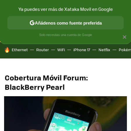
Ya puedes ver más de Xataka Movil en Google
CONECTIVIDAD
MÓVIL Y SOCIEDAD
APLICACIONES
COM
Añádenos como fuente preferida
Solo necesitas una cuenta de Google
×
HOY SE HABLA DE
Ethernet
Router
WiFi
iPhone 17
Netflix
Pokém
Cobertura Móvil Forum:
BlackBerry Pearl