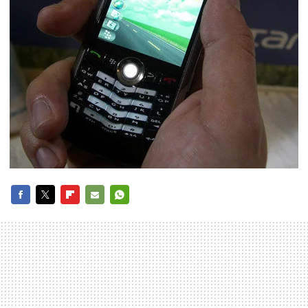
FACEBOOK
TWITTER
FLIPBOARD
E-
WHATSAPP
MAIL