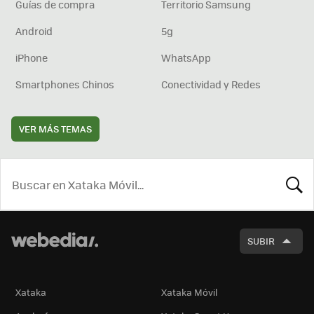
Guías de compra
Territorio Samsung
Android
5g
iPhone
WhatsApp
Smartphones Chinos
Conectividad y Redes
VER MÁS TEMAS
BUSCA
SUBIR
Xataka
Xataka Móvil