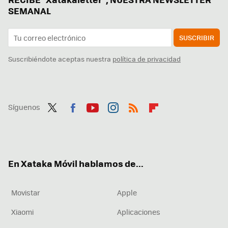
SEMANAL
SUSCRIBIR
Suscribiéndote aceptas nuestra
política de privacidad
Síguenos
Twit
Fac
You
Inst
RSS
Flip
ter
ebo
tub
agr
boa
ok
e
am
rd
En Xataka Móvil hablamos de...
Movistar
Apple
Xiaomi
Aplicaciones