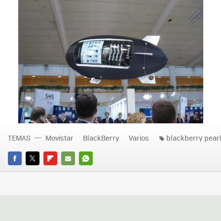
TEMAS
Movistar
BlackBerry
Varios
blackberry pear
FACEBOOK
TWITTER
FLIPBOARD
E-
WHATSAPP
MAIL