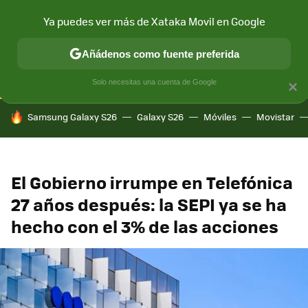
Ya puedes ver más de Xataka Movil en Google
CONECTIVIDAD
MÓVIL Y SOCIEDAD
APLICACIONES
COM
Añádenos como fuente preferida
Solo necesitas una cuenta de Google
×
HOY SE HABLA DE
Samsung Galaxy S26
Galaxy S26
Móviles
Movistar
El Gobierno irrumpe en Telefónica
27 años después: la SEPI ya se ha
hecho con el 3% de las acciones