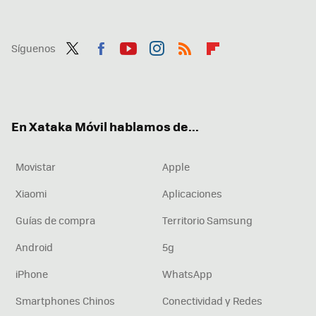
Síguenos
Twit
Fac
You
Inst
RSS
Flip
ter
ebo
tub
agr
boa
ok
e
am
rd
En Xataka Móvil hablamos de...
Movistar
Apple
Xiaomi
Aplicaciones
Guías de compra
Territorio Samsung
Android
5g
iPhone
WhatsApp
Smartphones Chinos
Conectividad y Redes