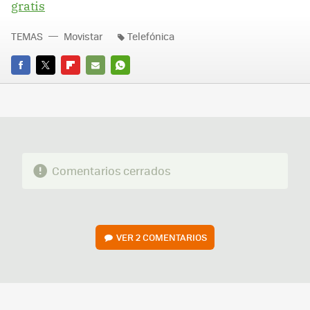
gratis
TEMAS
Movistar
Telefónica
FACEBOOK
TWITTER
FLIPBOARD
E-
WHATSAPP
MAIL
Comentarios cerrados
VER
2 COMENTARIOS