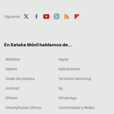
Síguenos
Twit
Fac
You
Inst
RSS
Flip
ter
ebo
tub
agr
boa
ok
e
am
rd
En Xataka Móvil hablamos de...
Movistar
Apple
Xiaomi
Aplicaciones
Guías de compra
Territorio Samsung
Android
5g
iPhone
WhatsApp
Smartphones Chinos
Conectividad y Redes