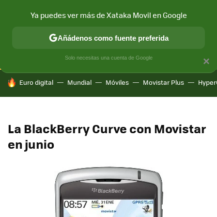
Ya puedes ver más de Xataka Movil en Google
CONECTIVIDAD
MÓVIL Y SOCIEDAD
APLICACIONES
COM
Añádenos como fuente preferida
Solo necesitas una cuenta de Google
×
HOY SE HABLA DE
Euro digital
Mundial
Móviles
Movistar Plus
Hyper
La BlackBerry Curve con Movistar
en junio