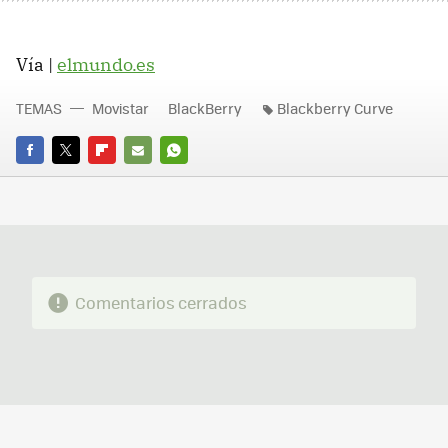
Vía |
elmundo.es
TEMAS
Movistar
BlackBerry
Blackberry Curve
FACEBOOK
TWITTER
FLIPBOARD
E-
WHATSAPP
MAIL
Comentarios cerrados