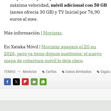
máxima velocidad,
móvil adicional con 50 GB
(antes ofrecía 30 GB) y TV Inicial por 76,90
euros al mes.
Más información |
Movistar
.
En Xataka Móvil |
Movistar apagará el 2G en
2026, pero ya tiene dignos sustitutos: el nuevo
mapa de cobertura móvil lo deja claro
.
TEMAS
Movistar
Tarifas
Datos ilimitados
Gigas 
FACEBOOK
TWITTER
FLIPBOARD
E-
WHATSAPP
MAIL