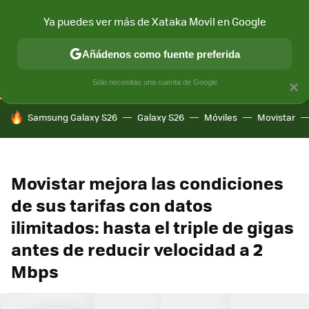
Ya puedes ver más de Xataka Movil en Google
CONECTIVIDAD
MÓVIL Y SOCIEDAD
APLICACIONES
COM
Añádenos como fuente preferida
Solo necesitas una cuenta de Google
×
HOY SE HABLA DE
Samsung Galaxy S26
Galaxy S26
Móviles
Movistar
Movistar mejora las condiciones
de sus tarifas con datos
ilimitados: hasta el triple de gigas
antes de reducir velocidad a 2
Mbps