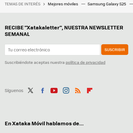
TEMAS DE INTERÉS
Mejores móviles
Samsung Galaxy S25
RECIBE "Xatakaletter", NUESTRA NEWSLETTER
SEMANAL
SUSCRIBIR
Suscribiéndote aceptas nuestra
política de privacidad
Síguenos
Twit
Fac
You
Inst
RSS
Flip
ter
ebo
tub
agr
boa
ok
e
am
rd
En Xataka Móvil hablamos de...