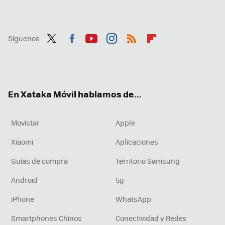
Síguenos
Twit
Fac
You
Inst
RSS
Flip
ter
ebo
tub
agr
boa
ok
e
am
rd
En Xataka Móvil hablamos de...
Movistar
Apple
Xiaomi
Aplicaciones
Guías de compra
Territorio Samsung
Android
5g
iPhone
WhatsApp
Smartphones Chinos
Conectividad y Redes