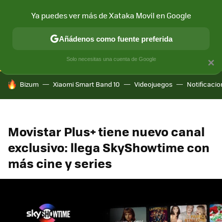
Ya puedes ver más de Xataka Movil en Google
CONECTIVIDAD
MÓVIL Y SOCIEDAD
APLICACIONES
COM
Añádenos como fuente preferida
Solo necesitas una cuenta de Google
×
HOY SE HABLA DE
Bizum
Xiaomi Smart Band 10
Videojuegos
Notificaci
Movistar Plus+ tiene nuevo canal
exclusivo: llega SkyShowtime con
más cine y series