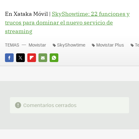
En Xataka Móvil |
SkyShowtime: 22 funciones y
trucos para dominar el nuevo servicio de
streaming
TEMAS
Movistar
SkyShowtime
Movistar Plus
T
FACEBOOK
TWITTER
FLIPBOARD
E-
WHATSAPP
MAIL
Comentarios cerrados