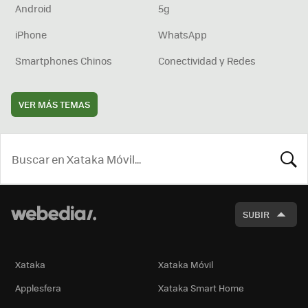
Android
5g
iPhone
WhatsApp
Smartphones Chinos
Conectividad y Redes
VER MÁS TEMAS
BUSCA
SUBIR
Xataka
Xataka Móvil
Applesfera
Xataka Smart Home