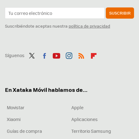
SUSCRIBIR
Suscribiéndote aceptas nuestra
política de privacidad
Síguenos
Twit
Fac
You
Inst
RSS
Flip
ter
ebo
tub
agr
boa
ok
e
am
rd
En Xataka Móvil hablamos de...
Movistar
Apple
Xiaomi
Aplicaciones
Guías de compra
Territorio Samsung