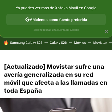
Ya puedes ver más de Xataka Movil en Google
CONECTIVIDAD
MÓVIL Y SOCIEDAD
APLICACIONES
COM
Añádenos como fuente preferida
Solo necesitas una cuenta de Google
×
HOY SE HABLA DE
Samsung Galaxy S26
Galaxy S26
Móviles
Movistar
[Actualizado] Movistar sufre una
avería generalizada en su red
móvil que afecta a las llamadas en
toda España