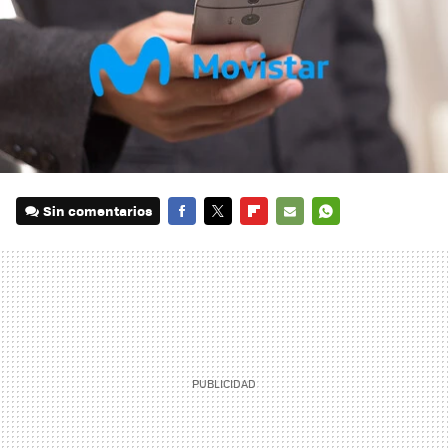
Sin comentarios
FACEBOOK
TWITTER
FLIPBOARD
E-
WHATSAPP
MAIL