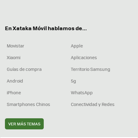
Twit
Fac
You
Inst
RSS
Flip
ter
ebo
tub
agr
boa
ok
e
am
rd
En Xataka Móvil hablamos de...
Movistar
Apple
Xiaomi
Aplicaciones
Guías de compra
Territorio Samsung
Android
5g
iPhone
WhatsApp
Smartphones Chinos
Conectividad y Redes
VER MÁS TEMAS