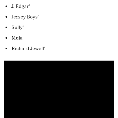
'J. Edgar'
'Jersey Boys'
'Sully'
'Mula'
'Richard Jewell'