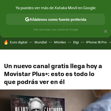
Ya puedes ver más de Xataka Movil en Google
MENÚ
NUEVO
Añádenos como fuente preferida
CONECTIVIDAD
MÓVIL Y SOCIEDAD
APLICACIONES
COM
Solo necesitas una cuenta de Google
×
HOY SE HABLA DE
Euro digital
Mundial
Móviles
Digi
iPhone 18 Pro
Un nuevo canal gratis llega hoy a
Movistar Plus+: esto es todo lo
que podrás ver en él