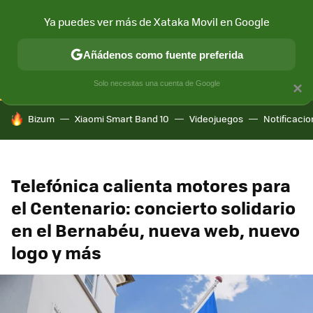
Ya puedes ver más de Xataka Movil en Google
CONECTIVIDAD
MÓVIL Y SOCIEDAD
APLICACIONES
COM
Añádenos como fuente preferida
Solo necesitas una cuenta de Google
×
HOY SE HABLA DE
Bizum
Xiaomi Smart Band 10
Videojuegos
Notificaci
Telefónica calienta motores para
el Centenario: concierto solidario
en el Bernabéu, nueva web, nuevo
logo y más