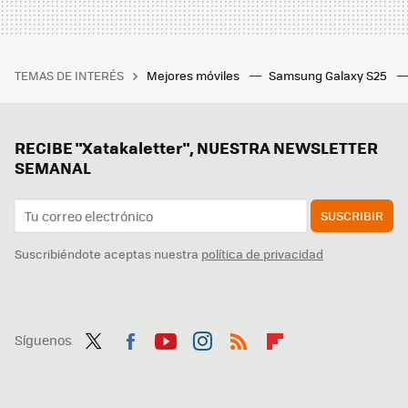
TEMAS DE INTERÉS
Mejores móviles
Samsung Galaxy S25
RECIBE "Xatakaletter", NUESTRA NEWSLETTER
SEMANAL
SUSCRIBIR
Suscribiéndote aceptas nuestra
política de privacidad
Síguenos
Twit
Fac
You
Inst
RSS
Flip
ter
ebo
tub
agr
boa