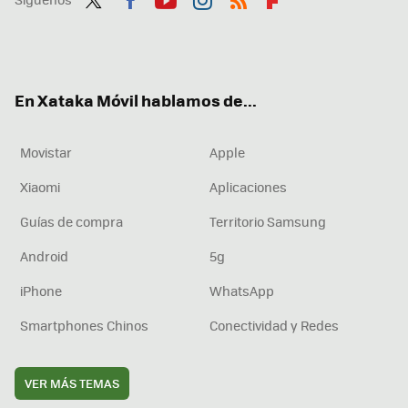
Twit
Fac
You
Inst
RSS
Flip
ter
ebo
tub
agr
boa
ok
e
am
rd
En Xataka Móvil hablamos de...
Movistar
Apple
Xiaomi
Aplicaciones
Guías de compra
Territorio Samsung
Android
5g
iPhone
WhatsApp
Smartphones Chinos
Conectividad y Redes
VER MÁS TEMAS