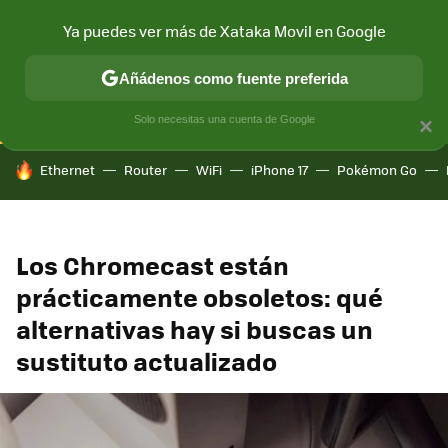
Ya puedes ver más de Xataka Movil en Google
CONECTIVIDAD
MÓVIL Y SOCIEDAD
APLICACIONES
COM
Añádenos como fuente preferida
Solo necesitas una cuenta de Google
×
HOY SE HABLA DE
Ethernet
Router
WiFi
iPhone 17
Pokémon Go
Los Chromecast están
prácticamente obsoletos: qué
alternativas hay si buscas un
sustituto actualizado