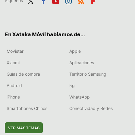
Síguenos
Twit
Fac
You
Inst
RSS
Flip
ter
ebo
tub
agr
boa
ok
e
am
rd
En Xataka Móvil hablamos de...
Movistar
Apple
Xiaomi
Aplicaciones
Guías de compra
Territorio Samsung
Android
5g
iPhone
WhatsApp
Smartphones Chinos
Conectividad y Redes
VER MÁS TEMAS