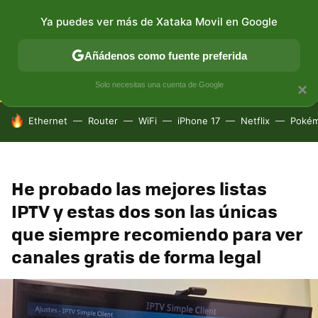
Ya puedes ver más de Xataka Movil en Google
CONECTIVIDAD
MÓVIL Y SOCIEDAD
APLICACIONES
Añádenos como fuente preferida
Solo necesitas una cuenta de Google
×
HOY SE HABLA DE
Ethernet
Router
WiFi
iPhone 17
Netflix
Poké
He probado las mejores listas
IPTV y estas dos son las únicas
que siempre recomiendo para ver
canales gratis de forma legal