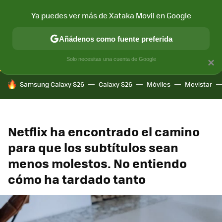
Ya puedes ver más de Xataka Movil en Google
CONECTIVIDAD
MÓVIL Y SOCIEDAD
APLICACIONES
COM
Añádenos como fuente preferida
Solo necesitas una cuenta de Google
×
HOY SE HABLA DE
Samsung Galaxy S26
Galaxy S26
Móviles
Movistar
Netflix ha encontrado el camino
para que los subtítulos sean
menos molestos. No entiendo
cómo ha tardado tanto