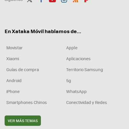
Twit
Fac
You
Inst
RSS
Flip
ter
ebo
tub
agr
boa
ok
e
am
rd
En Xataka Móvil hablamos de...
Movistar
Apple
Xiaomi
Aplicaciones
Guías de compra
Territorio Samsung
Android
5g
iPhone
WhatsApp
Smartphones Chinos
Conectividad y Redes
VER MÁS TEMAS