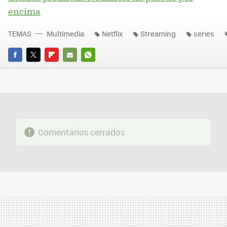
encima
TEMAS
Multimedia
Netflix
Streaming
series
FACEBOOK
TWITTER
FLIPBOARD
E-
WHATSAPP
MAIL
Comentarios cerrados