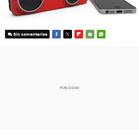
Sin comentarios
FACEBOOK
TWITTER
FLIPBOARD
E-
WHATSAPP
MAIL