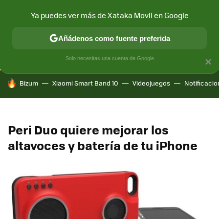
Ya puedes ver más de Xataka Movil en Google
CONECTIVIDAD
MÓVIL Y SOCIEDAD
APLICACIONES
COM
Añádenos como fuente preferida
Solo necesitas una cuenta de Google
×
HOY SE HABLA DE
Bizum
Xiaomi Smart Band 10
Videojuegos
Notificaci
Peri Duo quiere mejorar los
altavoces y batería de tu iPhone