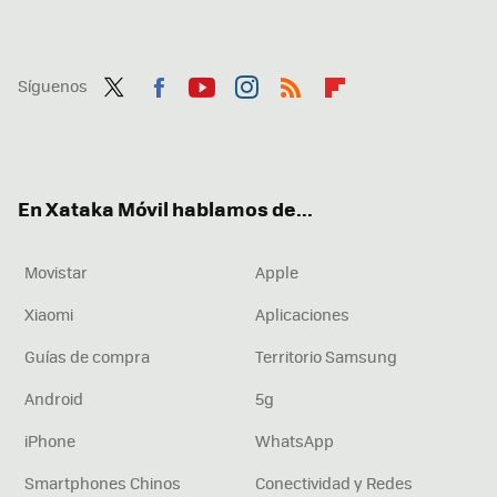
Síguenos
Twit
Fac
You
Inst
RSS
Flip
ter
ebo
tub
agr
boa
ok
e
am
rd
En Xataka Móvil hablamos de...
Movistar
Apple
Xiaomi
Aplicaciones
Guías de compra
Territorio Samsung
Android
5g
iPhone
WhatsApp
Smartphones Chinos
Conectividad y Redes