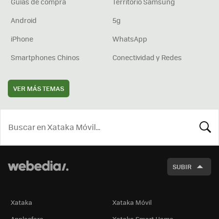
Guías de compra
Territorio Samsung
Android
5g
iPhone
WhatsApp
Smartphones Chinos
Conectividad y Redes
VER MÁS TEMAS
BUSCA
SUBIR
Xataka
Xataka Móvil
Applesfera
Xataka Smart Home