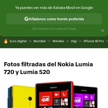
Ya puedes ver más de Xataka Movil en Google
CONECTIVIDAD
MÓVIL Y SOCIEDAD
APLICACIONES
COM
Añádenos como fuente preferida
Solo necesitas una cuenta de Google
×
HOY SE HABLA DE
Euro digital
Mundial
Móviles
Digi
iPhone 18 Pro
Fotos filtradas del Nokia Lumia
720 y Lumia 520