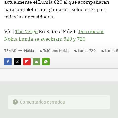
actualmente el Lumia 620 al que acompañarán
para completar una gama con soluciones para
todas las necesidades.
Vía |
The Verge
En Xataka Móvil |
Dos nuevos
Nokia Lumia se avecinan: 520 y 720
TEMAS
Nokia
Teléfono Nokia
Lumia 720
Lumia 
FACEBOOK
TWITTER
FLIPBOARD
E-
WHATSAPP
MAIL
Comentarios cerrados