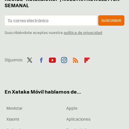
SEMANAL
SUSCRIBIR
Suscribiéndote aceptas nuestra
política de privacidad
Síguenos
Twit
Fac
You
Inst
RSS
Flip
ter
ebo
tub
agr
boa
ok
e
am
rd
En Xataka Móvil hablamos de...
Movistar
Apple
Xiaomi
Aplicaciones