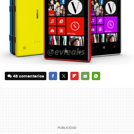
48 comentarios
FACEBOOK
TWITTER
FLIPBOARD
E-
WHATSAPP
MAIL