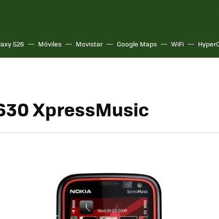
laxy S26
Móviles
Movistar
Google Maps
WiFi
Hyper
630 XpressMusic