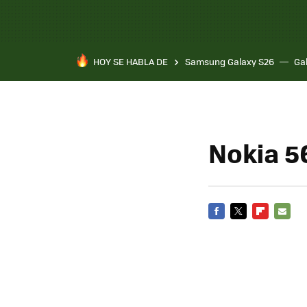
HOY SE HABLA DE
Samsung Galaxy S26
Ga
Nokia 5
FACEBOOK
TWITTER
FLIPBOARD
E-
MAIL