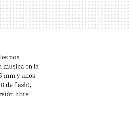
les nos
a música en la
3,5 mm y unos
 de flash),
rsión libre