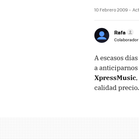
10 Febrero 2009
Act
Rafa
Colaborador
A escasos días
a anticiparnos
XpressMusic
calidad precio