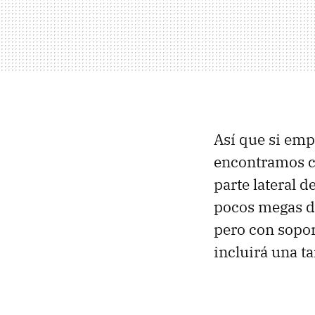
Así que si em
encontramos co
parte lateral 
pocos megas 
pero con soport
incluirá una t