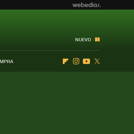
NUEVO
OMPRA
Flipboard
Instagram
Youtube
Twitter