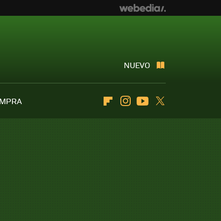
NUEVO
OMPRA
Flipboard
Instagram
Youtube
Twitter