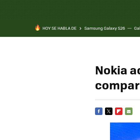
HOY SE HABLA DE
Samsung Galaxy S26
Ga
Nokia a
compart
FACEBOOK
TWITTER
FLIPBOARD
E-
MAIL