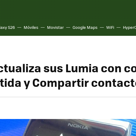
laxy S26
Móviles
Movistar
Google Maps
WiFi
Hyper
ctualiza sus Lumia con c
ida y Compartir contac