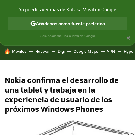
Ya puedes ver más de Xataka Movil en Google
CONECTIVIDAD
MÓVIL Y SOCIEDAD
APLICACIONES
COM
Añádenos como fuente preferida
Solo necesitas una cuenta de Google
×
HOY SE HABLA DE
Móviles
Huawei
Digi
Google Maps
VPN
Hype
Nokia confirma el desarrollo de
una tablet y trabaja en la
experiencia de usuario de los
próximos Windows Phones