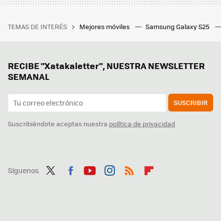
TEMAS DE INTERÉS
Mejores móviles
Samsung Galaxy S25
RECIBE "Xatakaletter", NUESTRA NEWSLETTER
SEMANAL
SUSCRIBIR
Suscribiéndote aceptas nuestra
política de privacidad
Síguenos
Twit
Fac
You
Inst
RSS
Flip
ter
ebo
tub
agr
boa
ok
e
am
rd