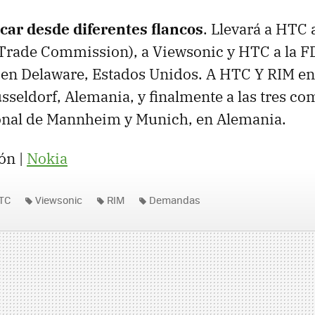
acar desde diferentes flancos
. Llevará a
HTC
a
 Trade Commission), a Viewsonic y
HTC
a la
F
) en Delaware, Estados Unidos. A
HTC
Y
RIM
en
sseldorf, Alemania, y finalmente a las tres co
onal de Mannheim y Munich, en Alemania.
ón |
Nokia
TC
Viewsonic
RIM
Demandas