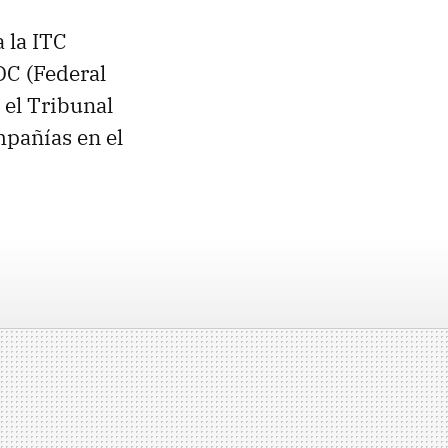
 la
ITC
DC
(Federal
 el Tribunal
mpañías en el