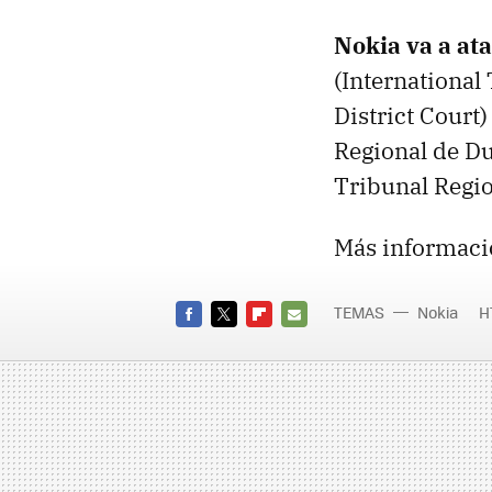
Nokia va a at
(International
District Court
Regional de Du
Tribunal Regi
Más informaci
TEMAS
Nokia
H
FACEBOOK
TWITTER
FLIPBOARD
E-
MAIL