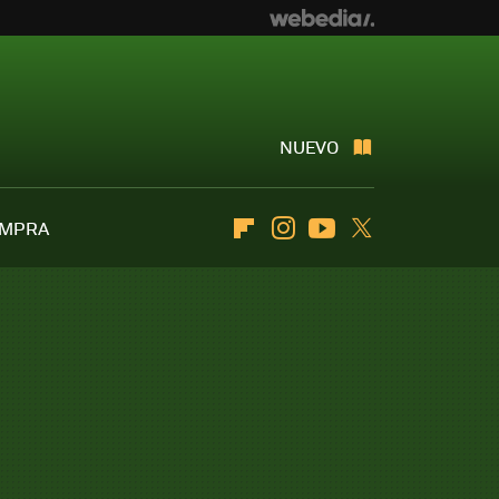
NUEVO
OMPRA
Flipboard
Instagram
Youtube
Twitter