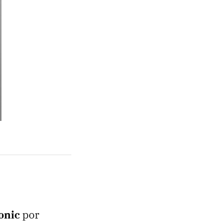
onic
por