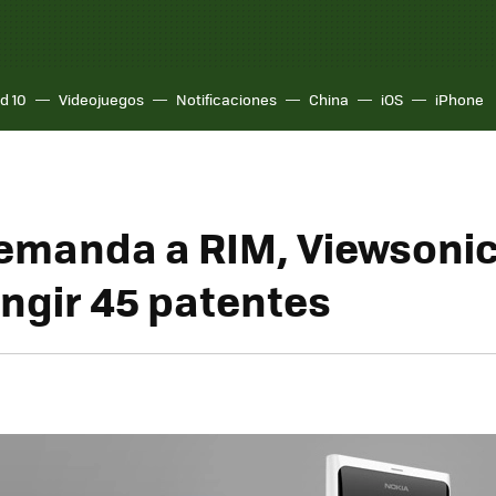
d 10
Videojuegos
Notificaciones
China
iOS
iPhone
emanda a RIM, Viewsonic
ingir 45 patentes