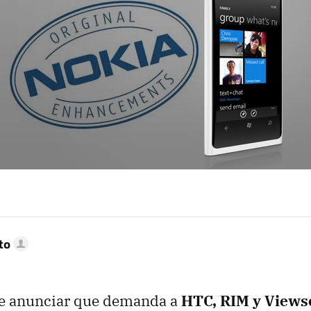
to
e anunciar que demanda a
HTC
,
RIM
y Views