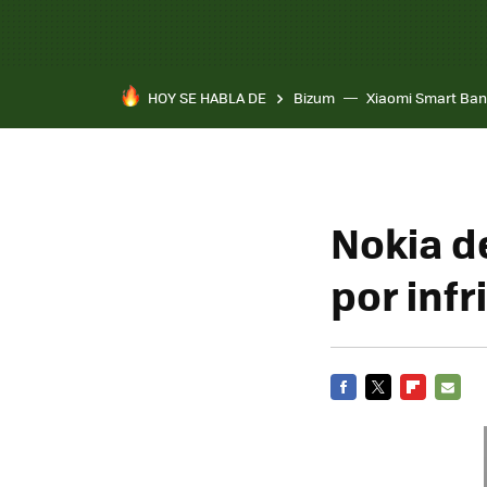
HOY SE HABLA DE
Bizum
Xiaomi Smart Ban
Nokia d
por infr
FACEBOOK
TWITTER
FLIPBOARD
E-
MAIL