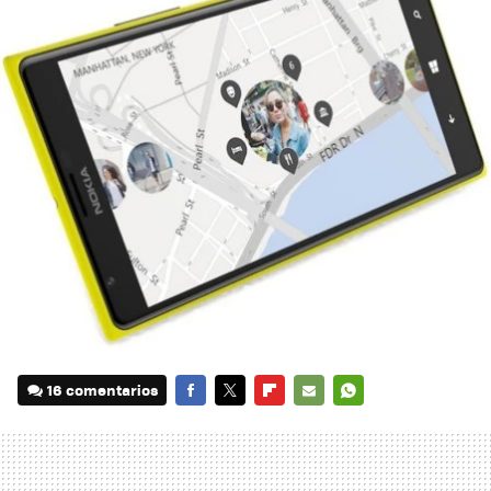
16 comentarios
FACEBOOK
TWITTER
FLIPBOARD
E-
WHATSAPP
MAIL