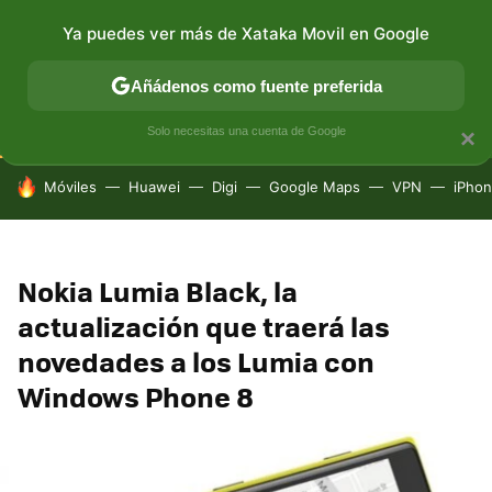
Ya puedes ver más de Xataka Movil en Google
CONECTIVIDAD
MÓVIL Y SOCIEDAD
APLICACIONES
Añádenos como fuente preferida
Solo necesitas una cuenta de Google
×
HOY SE HABLA DE
Móviles
Huawei
Digi
Google Maps
VPN
iPhon
Nokia Lumia Black, la
actualización que traerá las
novedades a los Lumia con
Windows Phone 8