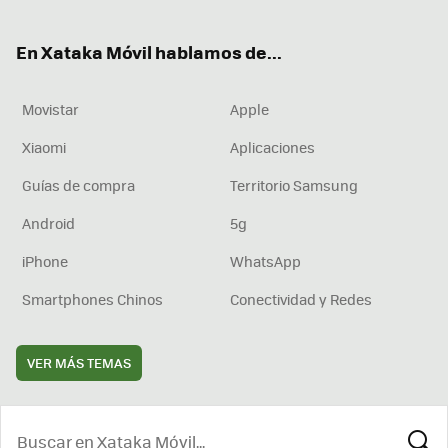
ter
ebo
tub
agr
boa
ok
e
am
rd
En Xataka Móvil hablamos de...
Movistar
Apple
Xiaomi
Aplicaciones
Guías de compra
Territorio Samsung
Android
5g
iPhone
WhatsApp
Smartphones Chinos
Conectividad y Redes
VER MÁS TEMAS