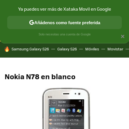
Ya puedes ver más de Xataka Movil en Google
CONECTIVIDAD
MÓVIL Y SOCIEDAD
APLICACIONES
COM
Añádenos como fuente preferida
Solo necesitas una cuenta de Google
×
HOY SE HABLA DE
Samsung Galaxy S26
Galaxy S26
Móviles
Movistar
Nokia N78 en blanco