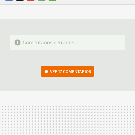
FACEBOOK
TWITTER
FLIPBOARD
E-
WHATSAPP
MAIL
Comentarios cerrados
VER
17 COMENTARIOS