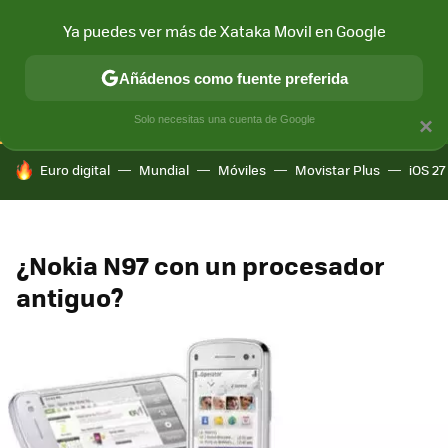
Ya puedes ver más de Xataka Movil en Google
CONECTIVIDAD
MÓVIL Y SOCIEDAD
APLICACIONES
COM
Añádenos como fuente preferida
Solo necesitas una cuenta de Google
×
HOY SE HABLA DE
Euro digital
Mundial
Móviles
Movistar Plus
iOS 27
¿Nokia N97 con un procesador
antiguo?