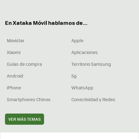
ter
ebo
tub
agr
boa
ok
e
am
rd
En Xataka Móvil hablamos de...
Movistar
Apple
Xiaomi
Aplicaciones
Guías de compra
Territorio Samsung
Android
5g
iPhone
WhatsApp
Smartphones Chinos
Conectividad y Redes
VER MÁS TEMAS