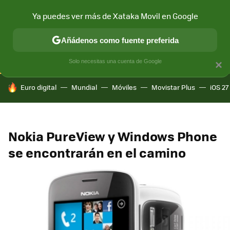
Ya puedes ver más de Xataka Movil en Google
CONECTIVIDAD
MÓVIL Y SOCIEDAD
APLICACIONES
COM
Añádenos como fuente preferida
Solo necesitas una cuenta de Google
×
HOY SE HABLA DE
Euro digital
Mundial
Móviles
Movistar Plus
iOS 27
Nokia PureView y Windows Phone
se encontrarán en el camino