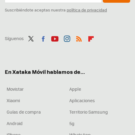
Suscribiéndote aceptas nuestra
política de privacidad
Síguenos
Twit
Fac
You
Inst
RSS
Flip
ter
ebo
tub
agr
boa
ok
e
am
rd
En Xataka Móvil hablamos de...
Movistar
Apple
Xiaomi
Aplicaciones
Guías de compra
Territorio Samsung
Android
5g
iPhone
WhatsApp