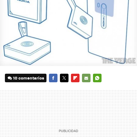
10 comentarios
FACEBOOK
TWITTER
FLIPBOARD
E-
WHATSAPP
MAIL