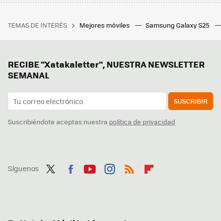
TEMAS DE INTERÉS
Mejores móviles
Samsung Galaxy S25
RECIBE "Xatakaletter", NUESTRA NEWSLETTER
SEMANAL
SUSCRIBIR
Suscribiéndote aceptas nuestra
política de privacidad
Síguenos
Twit
Fac
You
Inst
RSS
Flip
ter
ebo
tub
agr
boa
ok
e
am
rd