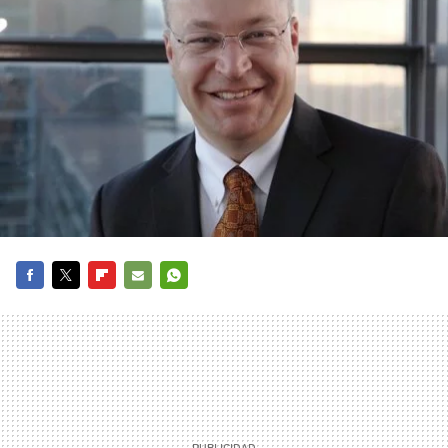
FACEBOOK
TWITTER
FLIPBOARD
E-
WHATSAPP
MAIL