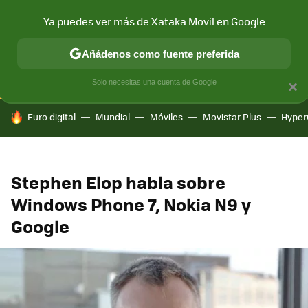
Ya puedes ver más de Xataka Movil en Google
CONECTIVIDAD
MÓVIL Y SOCIEDAD
APLICACIONES
COM
Añádenos como fuente preferida
Solo necesitas una cuenta de Google
×
HOY SE HABLA DE
Euro digital
Mundial
Móviles
Movistar Plus
Hyper
Stephen Elop habla sobre
Windows Phone 7, Nokia N9 y
Google