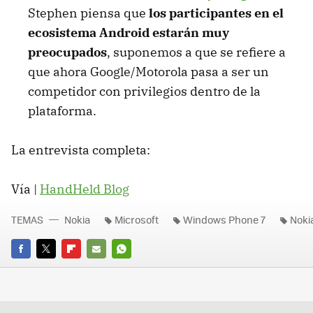
Stephen piensa que
los participantes en el
ecosistema Android estarán muy
preocupados
, suponemos a que se refiere a
que ahora Google/Motorola pasa a ser un
competidor con privilegios dentro de la
plataforma.
La entrevista completa:
Vía |
HandHeld Blog
TEMAS
Nokia
Microsoft
Windows Phone 7
Noki
FACEBOOK
TWITTER
FLIPBOARD
E-
WHATSAPP
MAIL