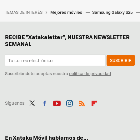
TEMAS DE INTERÉS
Mejores móviles
Samsung Galaxy S25
RECIBE "Xatakaletter", NUESTRA NEWSLETTER
SEMANAL
SUSCRIBIR
Suscribiéndote aceptas nuestra
política de privacidad
Síguenos
Twit
Fac
You
Inst
RSS
Flip
ter
ebo
tub
agr
boa
ok
e
am
rd
En Xataka Móvil hablamos de...