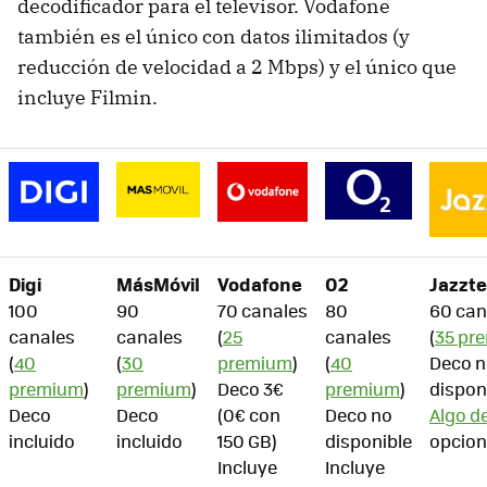
decodificador para el televisor. Vodafone
también es el único con datos ilimitados (y
reducción de velocidad a 2 Mbps) y el único que
incluye Filmin.
Digi
MásMóvil
Vodafone
O2
Jazzte
100
90
70 canales
80
60 can
canales
canales
(
25
canales
(
35 pr
(
40
(
30
premium
)
(
40
Deco 
premium
)
premium
)
Deco 3€
premium
)
dispon
Deco
Deco
(0€ con
Deco no
Algo de
incluido
incluido
150 GB)
disponible
opcion
Incluye
Incluye