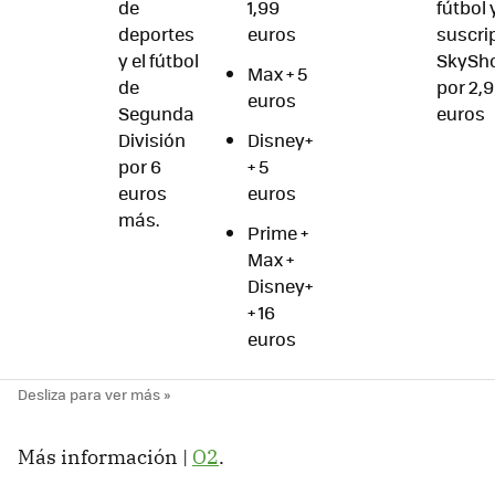
de
1,99
fútbol 
deportes
euros
suscri
y el fútbol
SkySh
Max + 5
de
por 2,
euros
Segunda
euros
División
Disney+
por 6
+ 5
euros
euros
más.
Prime +
Max +
Disney+
+ 16
euros
Más información |
O2
.