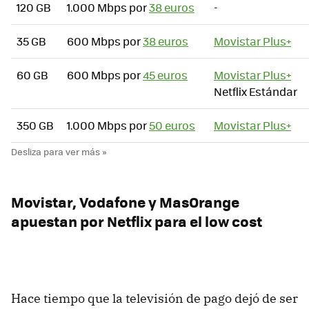
120 GB
1.000 Mbps por
38 euros
-
35 GB
600 Mbps por
38 euros
Movistar Plus+
60 GB
600 Mbps por
45 euros
Movistar Plus+
Netflix Estándar
350 GB
1.000 Mbps por
50 euros
Movistar Plus+
Movistar, Vodafone y MasOrange
apuestan por Netflix para el low cost
Hace tiempo que la televisión de pago dejó de ser