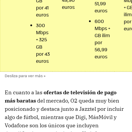
Mb
GB
51,99
euros
+ G
por 41
euros
ilim
euros
600
por
300
Mbps +
eur
Mbps
GB ilim
+ 325
por
GB
56,99
por 43
euros
euros
En cuanto a las
ofertas de televisión de pago
más baratas
del mercado, O2 queda muy bien
posicionado y destaca junto a Jazztel por incluir
algo de fútbol, mientras que Digi, MásMóvil y
Vodafone son los únicos que incluyen