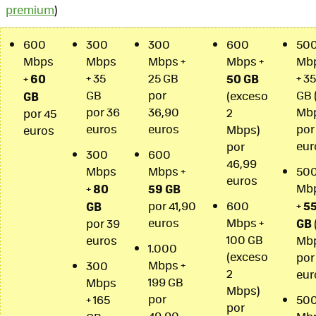
premium
)
600
300
300
600
50
Mbps
Mbps
Mbps +
Mbps +
Mb
60
+ 35
25 GB
50 GB
+ 35
+
GB
por
GB 
GB
(exceso
por 36
36,90
Mb
2
por 45
euros
euros
por
Mbps)
euros
eur
por
300
600
46,99
Mbps
Mbps +
50
euros
80
59 GB
Mb
+
5
GB
por 41,90
600
+
euros
Mbps +
GB
por 39
100 GB
euros
Mb
1.000
(exceso
por
Mbps +
300
2
eur
199 GB
Mbps
Mbps)
por
+ 165
50
por
49,90