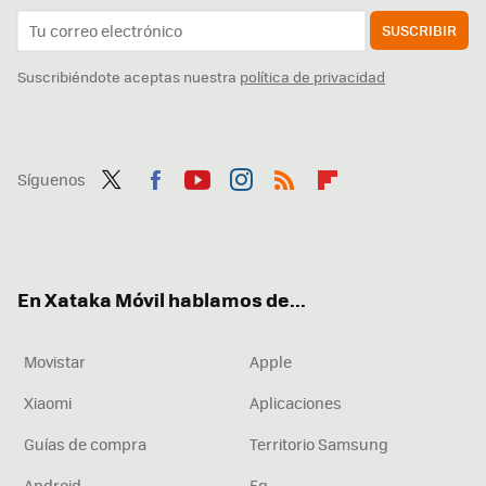
SUSCRIBIR
Suscribiéndote aceptas nuestra
política de privacidad
Síguenos
Twit
Fac
You
Inst
RSS
Flip
ter
ebo
tub
agr
boa
ok
e
am
rd
En Xataka Móvil hablamos de...
Movistar
Apple
Xiaomi
Aplicaciones
Guías de compra
Territorio Samsung
Android
5g