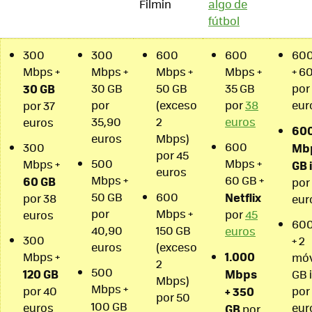
Filmin
algo de
fútbol
300
300
600
600
60
Mbps +
Mbps +
Mbps +
Mbps +
+ 6
30 GB
30 GB
50 GB
35 GB
por
por
(exceso
por
38
eur
por 37
35,90
2
euros
euros
60
euros
Mbps)
600
300
Mbp
por 45
500
Mbps +
Mbps +
GB 
euros
Mbps +
60 GB +
60 GB
por
50 GB
600
Netflix
por 38
eur
por
Mbps +
por
45
euros
60
40,90
150 GB
euros
300
+ 2
euros
(exceso
1.000
Mbps +
móv
2
500
120 GB
Mbps
GB 
Mbps)
Mbps +
por 40
+ 350
por
por 50
100 GB
euros
eur
GB
por