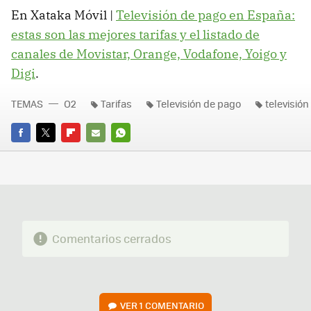
En Xataka Móvil |
Televisión de pago en España:
estas son las mejores tarifas y el listado de
canales de Movistar, Orange, Vodafone, Yoigo y
Digi
.
TEMAS
O2
Tarifas
Televisión de pago
televisión
FACEBOOK
TWITTER
FLIPBOARD
E-
WHATSAPP
MAIL
Comentarios cerrados
VER
1 COMENTARIO