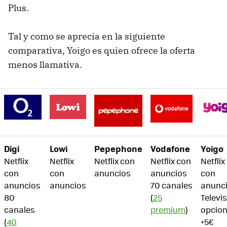
Plus.
Tal y como se aprecia en la siguiente
comparativa, Yoigo es quien ofrece la oferta
menos llamativa.
Digi
Lowi
Pepephone
Vodafone
Yoigo
Netflix
Netflix
Netflix con
Netflix con
Netflix
con
con
anuncios
anuncios
con
anuncios
anuncios
70 canales
anunc
80
(
25
Televi
canales
premium
)
opcion
(
40
+5€