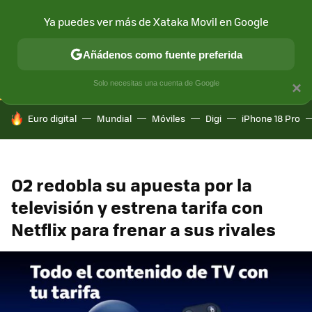
Ya puedes ver más de Xataka Movil en Google
CONECTIVIDAD
MÓVIL Y SOCIEDAD
APLICACIONES
COM
Añádenos como fuente preferida
Solo necesitas una cuenta de Google
×
HOY SE HABLA DE
Euro digital
Mundial
Móviles
Digi
iPhone 18 Pro
O2 redobla su apuesta por la
televisión y estrena tarifa con
Netflix para frenar a sus rivales