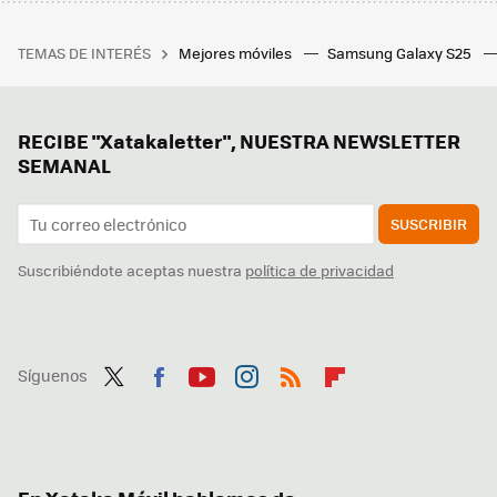
TEMAS DE INTERÉS
Mejores móviles
Samsung Galaxy S25
RECIBE "Xatakaletter", NUESTRA NEWSLETTER
SEMANAL
SUSCRIBIR
Suscribiéndote aceptas nuestra
política de privacidad
Síguenos
Twit
Fac
You
Inst
RSS
Flip
ter
ebo
tub
agr
boa
ok
e
am
rd