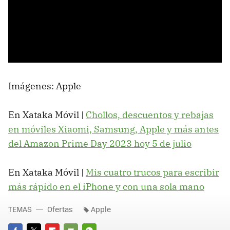
Imágenes: Apple
En Xataka Móvil |
Chollos, descuentos y rebajas
en móviles Xiaomi, Samsung, Apple y más antes
del Amazon Prime Day 2023 hoy 5 de julio
En Xataka Móvil |
Mis cuatro trucos para escribir
más rápido en el iPhone y con una sola mano
TEMAS
Ofertas
Apple