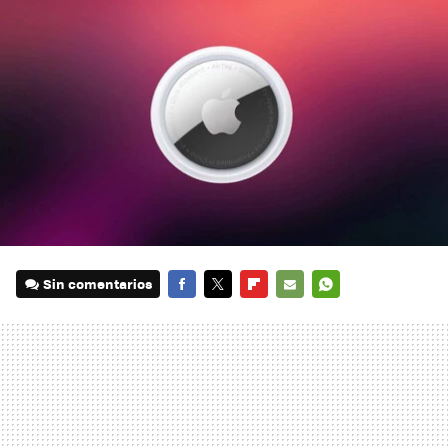
Sin comentarios
FACEBOOK
TWITTER
FLIPBOARD
E-
WHATSAPP
MAIL