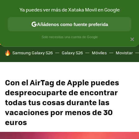
Ya puedes ver más de Xataka Movil en Google
CONECTIVIDAD
MÓVIL Y SOCIEDAD
APLICACIONES
COM
Añádenos como fuente preferida
Solo necesitas una cuenta de Google
×
HOY SE HABLA DE
Samsung Galaxy S26
Galaxy S26
Móviles
Movistar
Con el AirTag de Apple puedes
despreocuparte de encontrar
todas tus cosas durante las
vacaciones por menos de 30
euros