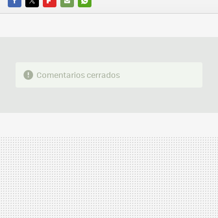
FACEBOOK
TWITTER
FLIPBOARD
E-
WHATSAPP
MAIL
Comentarios cerrados