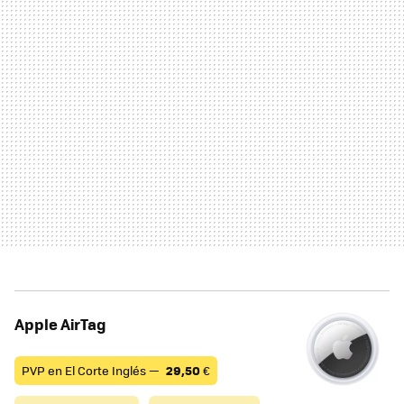
Apple AirTag
PVP en El Corte Inglés —
29,50
€