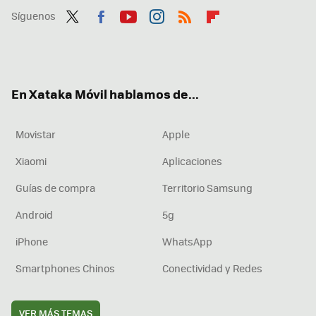
Síguenos
Twit
Fac
You
Inst
RSS
Flip
ter
ebo
tub
agr
boa
ok
e
am
rd
En Xataka Móvil hablamos de...
Movistar
Apple
Xiaomi
Aplicaciones
Guías de compra
Territorio Samsung
Android
5g
iPhone
WhatsApp
Smartphones Chinos
Conectividad y Redes
VER MÁS TEMAS