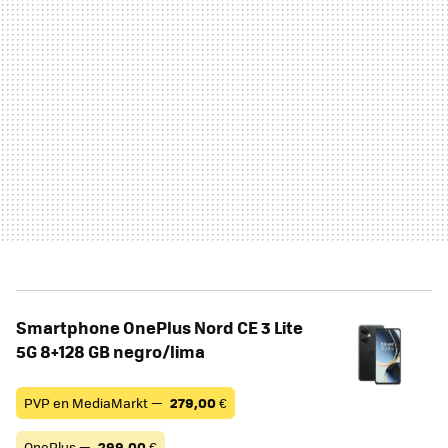
Smartphone OnePlus Nord CE 3 Lite
5G 8+128 GB negro/lima
PVP en MediaMarkt —
279,00
€
OnePlus —
299,00
€