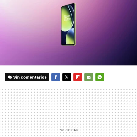
Sin comentarios
FACEBOOK
TWITTER
FLIPBOARD
E-
WHATSAPP
MAIL