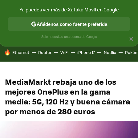
Ya puedes ver más de Xataka Movil en Google
CONECTIVIDAD
MÓVIL Y SOCIEDAD
APLICACIONES
COM
Añádenos como fuente preferida
Solo necesitas una cuenta de Google
×
HOY SE HABLA DE
Ethernet
Router
WiFi
iPhone 17
Netflix
Pokém
MediaMarkt rebaja uno de los
mejores OnePlus en la gama
media: 5G, 120 Hz y buena cámara
por menos de 280 euros