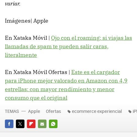
variar.
Imágenes| Apple
En Xataka Móvil |
Ojo con el roaming: si viajas las
llamadas de spam te pueden salir caras,
literalmente
En Xataka Móvil Ofertas |
Este es el cargador
para iPhone mejor valorado en Amazon con 4,9
estrellas: con mayor rendimiento y menor
consumo que el original
TEMAS
Apple
Ofertas
ecommerce experiencial
iP
FACEBOOK
TWITTER
FLIPBOARD
E-
WHATSAPP