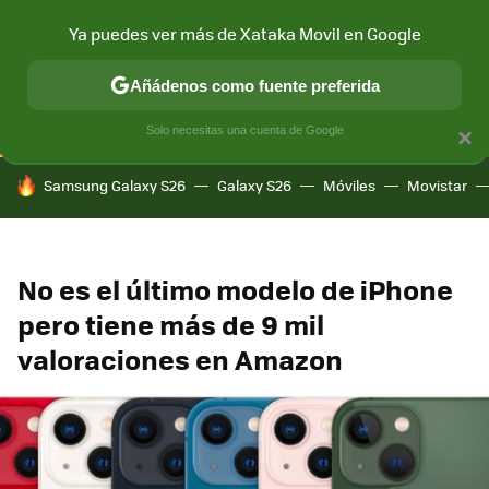
Ya puedes ver más de Xataka Movil en Google
CONECTIVIDAD
MÓVIL Y SOCIEDAD
APLICACIONES
COM
Añádenos como fuente preferida
Solo necesitas una cuenta de Google
×
HOY SE HABLA DE
Samsung Galaxy S26
Galaxy S26
Móviles
Movistar
No es el último modelo de iPhone
pero tiene más de 9 mil
valoraciones en Amazon