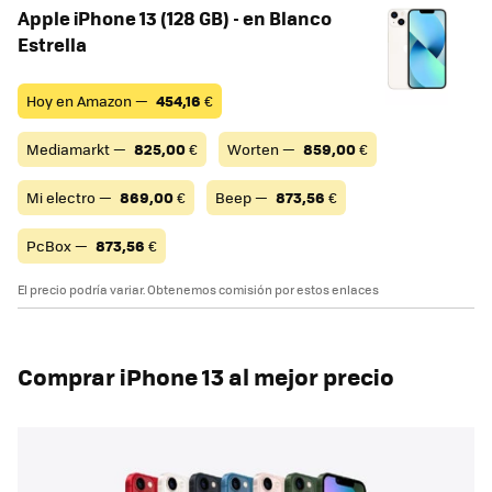
Apple iPhone 13 (128 GB) - en Blanco
Estrella
Hoy en Amazon —
454,16
€
Mediamarkt —
825,00
€
Worten —
859,00
€
Mi electro —
869,00
€
Beep —
873,56
€
PcBox —
873,56
€
El precio podría variar. Obtenemos comisión por estos enlaces
Comprar iPhone 13 al mejor precio