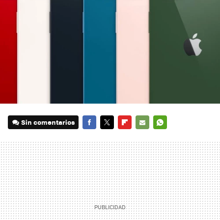
Sin comentarios
FACEBOOK
TWITTER
FLIPBOARD
E-
WHATSAPP
MAIL