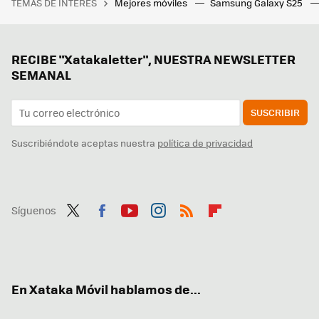
TEMAS DE INTERÉS
Mejores móviles
Samsung Galaxy S25
RECIBE "Xatakaletter", NUESTRA NEWSLETTER
SEMANAL
SUSCRIBIR
Suscribiéndote aceptas nuestra
política de privacidad
Síguenos
Twit
Fac
You
Inst
RSS
Flip
ter
ebo
tub
agr
boa
ok
e
am
rd
En Xataka Móvil hablamos de...