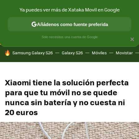
Ya puedes ver más de Xataka Movil en Google
CONECTIVIDAD
MÓVIL Y SOCIEDAD
APLICACIONES
COM
Añádenos como fuente preferida
Solo necesitas una cuenta de Google
×
HOY SE HABLA DE
Samsung Galaxy S26
Galaxy S26
Móviles
Movistar
Xiaomi tiene la solución perfecta
para que tu móvil no se quede
nunca sin batería y no cuesta ni
20 euros