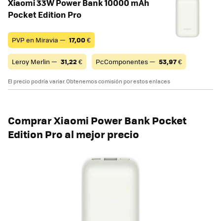
Xiaomi 33W Power Bank 10000 mAh
Pocket Edition Pro
PVP en Miravia —
17,00
€
Leroy Merlin —
31,22
€
PcComponentes —
53,97
€
El precio podría variar. Obtenemos comisión por estos enlaces
Comprar Xiaomi Power Bank Pocket
Edition Pro al mejor precio