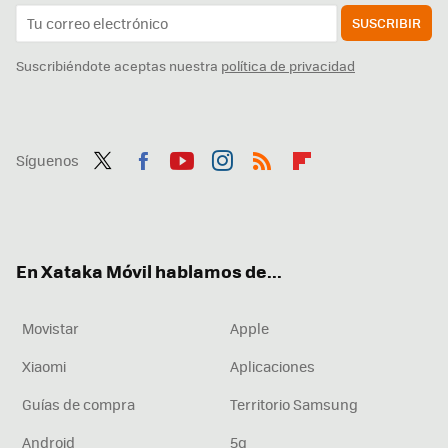
SUSCRIBIR
Suscribiéndote aceptas nuestra
política de privacidad
Síguenos
Twit
Fac
You
Inst
RSS
Flip
ter
ebo
tub
agr
boa
ok
e
am
rd
En Xataka Móvil hablamos de...
Movistar
Apple
Xiaomi
Aplicaciones
Guías de compra
Territorio Samsung
Android
5g